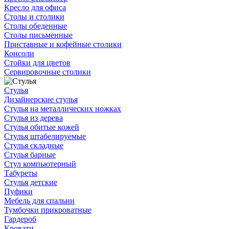
Кресло для офиса
Столы и столики
Столы обеденные
Столы письменные
Приставные и кофейные столики
Консоли
Стойки для цветов
Сервировочные столики
Стулья
Дизайнерские стулья
Стулья на металлических ножках
Стулья из дерева
Стулья обитые кожей
Стулья штабелируемые
Стулья складные
Стулья барные
Стул компьютерный
Табуреты
Стулья детские
Пуфики
Мебель для спальни
Тумбочки прикроватные
Гардероб
Кровати