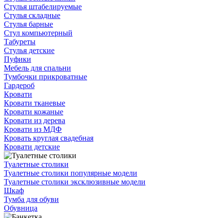
Стулья штабелируемые
Стулья складные
Стулья барные
Стул компьютерный
Табуреты
Стулья детские
Пуфики
Мебель для спальни
Тумбочки прикроватные
Гардероб
Кровати
Кровати тканевые
Кровати кожаные
Кровати из дерева
Кровати из МДФ
Кровать круглая свадебная
Кровати детские
Туалетные столики
Туалетные столики популярные модели
Туалетные столики эксклюзивные модели
Шкаф
Тумба для обуви
Обувница