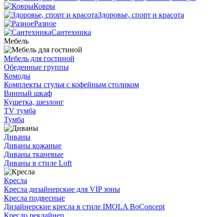
Ковры
Здоровье, спорт и красота
Разное
Сантехника
Мебель
Мебель для гостиной
Обеденные группы
Комоды
Комплекты стулья с кофейным столиком
Винный шкаф
Кушетка, шезлонг
TV тумба
Тумба
Диваны
Диваны кожаные
Диваны тканевые
Диваны в стиле Loft
Кресла
Кресла дизайнерские для VIP зоны
Кресла подвесные
Дизайнерские кресла в стиле IMOLA BoConcept
Кресло реклайнер