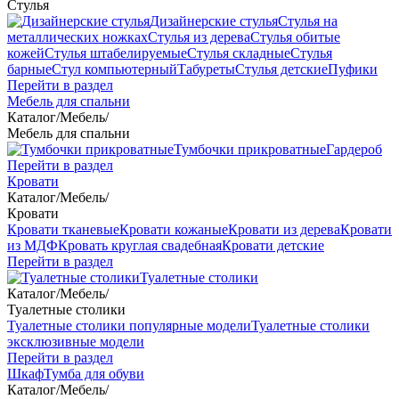
Стулья
Дизайнерские стулья
Стулья на
металлических ножках
Стулья из дерева
Стулья обитые
кожей
Стулья штабелируемые
Стулья складные
Стулья
барные
Стул компьютерный
Табуреты
Стулья детские
Пуфики
Перейти в раздел
Мебель для спальни
Каталог
/
Мебель
/
Мебель для спальни
Тумбочки прикроватные
Гардероб
Перейти в раздел
Кровати
Каталог
/
Мебель
/
Кровати
Кровати тканевые
Кровати кожаные
Кровати из дерева
Кровати
из МДФ
Кровать круглая свадебная
Кровати детские
Перейти в раздел
Туалетные столики
Каталог
/
Мебель
/
Туалетные столики
Туалетные столики популярные модели
Туалетные столики
эксклюзивные модели
Перейти в раздел
Шкаф
Тумба для обуви
Каталог
/
Мебель
/