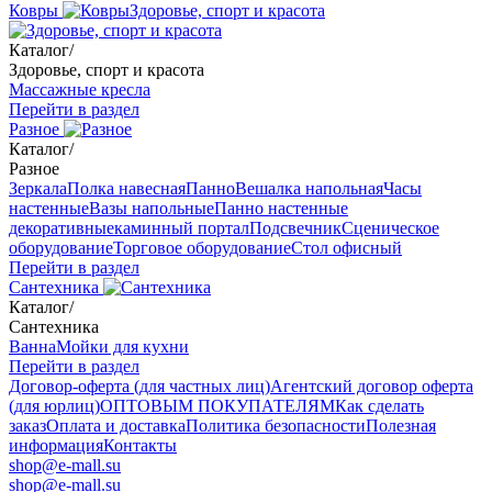
Ковры
Здоровье, спорт и красота
Каталог
/
Здоровье, спорт и красота
Массажные кресла
Перейти в раздел
Разное
Каталог
/
Разное
Зеркала
Полка навесная
Панно
Вешалка напольная
Часы
настенные
Вазы напольные
Панно настенные
декоративные
каминный портал
Подсвечник
Сценическое
оборудование
Торговое оборудование
Стол офисный
Перейти в раздел
Сантехника
Каталог
/
Сантехника
Ванна
Мойки для кухни
Перейти в раздел
Договор-оферта (для частных лиц)
Агентский договор оферта
(для юрлиц)
ОПТОВЫМ ПОКУПАТЕЛЯМ
Как сделать
заказ
Оплата и доставка
Политика безопасности
Полезная
информация
Контакты
shop@e-mall.su
shop@e-mall.su