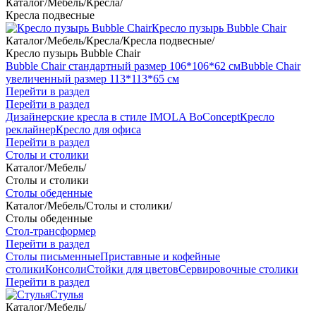
Каталог
/
Мебель
/
Кресла
/
Кресла подвесные
Кресло пузырь Bubble Chair
Каталог
/
Мебель
/
Кресла
/
Кресла подвесные
/
Кресло пузырь Bubble Chair
Bubble Chair стандартный размер 106*106*62 см
Bubble Chair
увеличенный размер 113*113*65 см
Перейти в раздел
Перейти в раздел
Дизайнерские кресла в стиле IMOLA BoConcept
Кресло
реклайнер
Кресло для офиса
Перейти в раздел
Столы и столики
Каталог
/
Мебель
/
Столы и столики
Столы обеденные
Каталог
/
Мебель
/
Столы и столики
/
Столы обеденные
Стол-трансформер
Перейти в раздел
Столы письменные
Приставные и кофейные
столики
Консоли
Стойки для цветов
Сервировочные столики
Перейти в раздел
Стулья
Каталог
/
Мебель
/