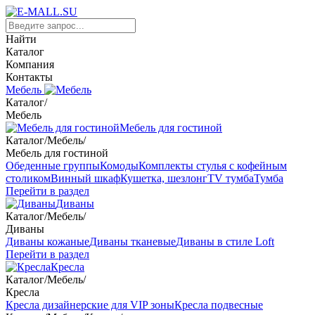
Найти
Каталог
Компания
Контакты
Мебель
Каталог
/
Мебель
Мебель для гостиной
Каталог
/
Мебель
/
Мебель для гостиной
Обеденные группы
Комоды
Комплекты стулья с кофейным
столиком
Винный шкаф
Кушетка, шезлонг
TV тумба
Тумба
Перейти в раздел
Диваны
Каталог
/
Мебель
/
Диваны
Диваны кожаные
Диваны тканевые
Диваны в стиле Loft
Перейти в раздел
Кресла
Каталог
/
Мебель
/
Кресла
Кресла дизайнерские для VIP зоны
Кресла подвесные