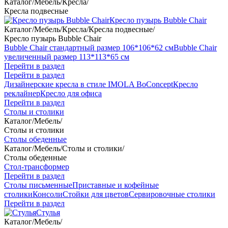
Каталог
/
Мебель
/
Кресла
/
Кресла подвесные
Кресло пузырь Bubble Chair
Каталог
/
Мебель
/
Кресла
/
Кресла подвесные
/
Кресло пузырь Bubble Chair
Bubble Chair стандартный размер 106*106*62 см
Bubble Chair
увеличенный размер 113*113*65 см
Перейти в раздел
Перейти в раздел
Дизайнерские кресла в стиле IMOLA BoConcept
Кресло
реклайнер
Кресло для офиса
Перейти в раздел
Столы и столики
Каталог
/
Мебель
/
Столы и столики
Столы обеденные
Каталог
/
Мебель
/
Столы и столики
/
Столы обеденные
Стол-трансформер
Перейти в раздел
Столы письменные
Приставные и кофейные
столики
Консоли
Стойки для цветов
Сервировочные столики
Перейти в раздел
Стулья
Каталог
/
Мебель
/