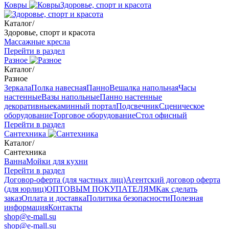
Ковры
Здоровье, спорт и красота
Каталог
/
Здоровье, спорт и красота
Массажные кресла
Перейти в раздел
Разное
Каталог
/
Разное
Зеркала
Полка навесная
Панно
Вешалка напольная
Часы
настенные
Вазы напольные
Панно настенные
декоративные
каминный портал
Подсвечник
Сценическое
оборудование
Торговое оборудование
Стол офисный
Перейти в раздел
Сантехника
Каталог
/
Сантехника
Ванна
Мойки для кухни
Перейти в раздел
Договор-оферта (для частных лиц)
Агентский договор оферта
(для юрлиц)
ОПТОВЫМ ПОКУПАТЕЛЯМ
Как сделать
заказ
Оплата и доставка
Политика безопасности
Полезная
информация
Контакты
shop@e-mall.su
shop@e-mall.su