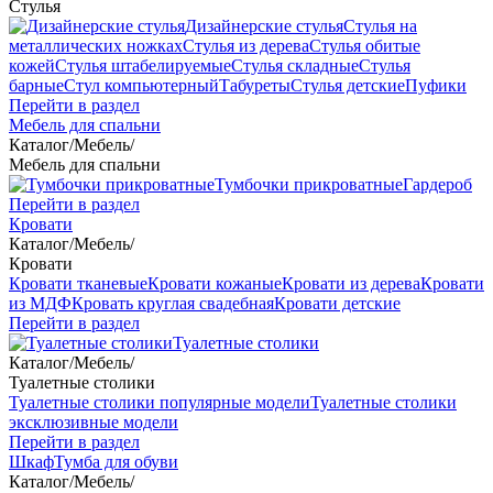
Стулья
Дизайнерские стулья
Стулья на
металлических ножках
Стулья из дерева
Стулья обитые
кожей
Стулья штабелируемые
Стулья складные
Стулья
барные
Стул компьютерный
Табуреты
Стулья детские
Пуфики
Перейти в раздел
Мебель для спальни
Каталог
/
Мебель
/
Мебель для спальни
Тумбочки прикроватные
Гардероб
Перейти в раздел
Кровати
Каталог
/
Мебель
/
Кровати
Кровати тканевые
Кровати кожаные
Кровати из дерева
Кровати
из МДФ
Кровать круглая свадебная
Кровати детские
Перейти в раздел
Туалетные столики
Каталог
/
Мебель
/
Туалетные столики
Туалетные столики популярные модели
Туалетные столики
эксклюзивные модели
Перейти в раздел
Шкаф
Тумба для обуви
Каталог
/
Мебель
/