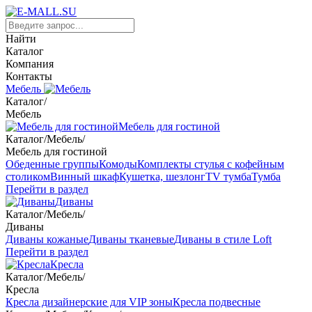
Найти
Каталог
Компания
Контакты
Мебель
Каталог
/
Мебель
Мебель для гостиной
Каталог
/
Мебель
/
Мебель для гостиной
Обеденные группы
Комоды
Комплекты стулья с кофейным
столиком
Винный шкаф
Кушетка, шезлонг
TV тумба
Тумба
Перейти в раздел
Диваны
Каталог
/
Мебель
/
Диваны
Диваны кожаные
Диваны тканевые
Диваны в стиле Loft
Перейти в раздел
Кресла
Каталог
/
Мебель
/
Кресла
Кресла дизайнерские для VIP зоны
Кресла подвесные