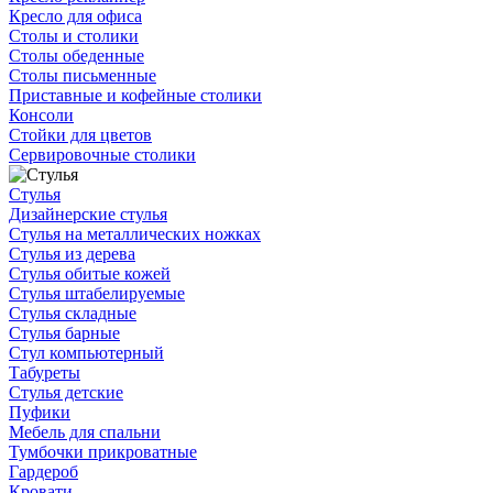
Кресло для офиса
Столы и столики
Столы обеденные
Столы письменные
Приставные и кофейные столики
Консоли
Стойки для цветов
Сервировочные столики
Стулья
Дизайнерские стулья
Стулья на металлических ножках
Стулья из дерева
Стулья обитые кожей
Стулья штабелируемые
Стулья складные
Стулья барные
Стул компьютерный
Табуреты
Стулья детские
Пуфики
Мебель для спальни
Тумбочки прикроватные
Гардероб
Кровати