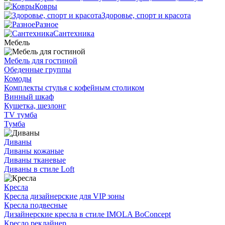
Ковры
Здоровье, спорт и красота
Разное
Сантехника
Мебель
Мебель для гостиной
Обеденные группы
Комоды
Комплекты стулья с кофейным столиком
Винный шкаф
Кушетка, шезлонг
TV тумба
Тумба
Диваны
Диваны кожаные
Диваны тканевые
Диваны в стиле Loft
Кресла
Кресла дизайнерские для VIP зоны
Кресла подвесные
Дизайнерские кресла в стиле IMOLA BoConcept
Кресло реклайнер