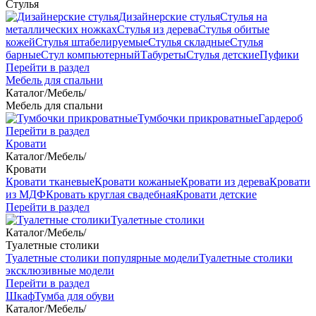
Стулья
Дизайнерские стулья
Стулья на
металлических ножках
Стулья из дерева
Стулья обитые
кожей
Стулья штабелируемые
Стулья складные
Стулья
барные
Стул компьютерный
Табуреты
Стулья детские
Пуфики
Перейти в раздел
Мебель для спальни
Каталог
/
Мебель
/
Мебель для спальни
Тумбочки прикроватные
Гардероб
Перейти в раздел
Кровати
Каталог
/
Мебель
/
Кровати
Кровати тканевые
Кровати кожаные
Кровати из дерева
Кровати
из МДФ
Кровать круглая свадебная
Кровати детские
Перейти в раздел
Туалетные столики
Каталог
/
Мебель
/
Туалетные столики
Туалетные столики популярные модели
Туалетные столики
эксклюзивные модели
Перейти в раздел
Шкаф
Тумба для обуви
Каталог
/
Мебель
/