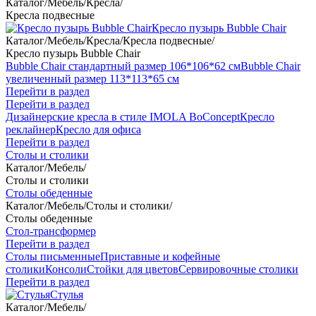
Каталог
/
Мебель
/
Кресла
/
Кресла подвесные
Кресло пузырь Bubble Chair
Каталог
/
Мебель
/
Кресла
/
Кресла подвесные
/
Кресло пузырь Bubble Chair
Bubble Chair стандартный размер 106*106*62 см
Bubble Chair
увеличенный размер 113*113*65 см
Перейти в раздел
Перейти в раздел
Дизайнерские кресла в стиле IMOLA BoConcept
Кресло
реклайнер
Кресло для офиса
Перейти в раздел
Столы и столики
Каталог
/
Мебель
/
Столы и столики
Столы обеденные
Каталог
/
Мебель
/
Столы и столики
/
Столы обеденные
Стол-трансформер
Перейти в раздел
Столы письменные
Приставные и кофейные
столики
Консоли
Стойки для цветов
Сервировочные столики
Перейти в раздел
Стулья
Каталог
/
Мебель
/