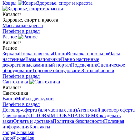
Ковры
Здоровье, спорт и красота
Каталог
/
Здоровье, спорт и красота
Массажные кресла
Перейти в раздел
Разное
Каталог
/
Разное
Зеркала
Полка навесная
Панно
Вешалка напольная
Часы
настенные
Вазы напольные
Панно настенные
декоративные
каминный портал
Подсвечник
Сценическое
оборудование
Торговое оборудование
Стол офисный
Перейти в раздел
Сантехника
Каталог
/
Сантехника
Ванна
Мойки для кухни
Перейти в раздел
Договор-оферта (для частных лиц)
Агентский договор оферта
(для юрлиц)
ОПТОВЫМ ПОКУПАТЕЛЯМ
Как сделать
заказ
Оплата и доставка
Политика безопасности
Полезная
информация
Контакты
shop@e-mall.su
shop@e-mall.su