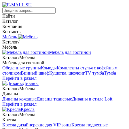
Найти
Каталог
Компания
Контакты
Мебель
Каталог
/
Мебель
Мебель для гостиной
Каталог
/
Мебель
/
Мебель для гостиной
Обеденные группы
Комоды
Комплекты стулья с кофейным
столиком
Винный шкаф
Кушетка, шезлонг
TV тумба
Тумба
Перейти в раздел
Диваны
Каталог
/
Мебель
/
Диваны
Диваны кожаные
Диваны тканевые
Диваны в стиле Loft
Перейти в раздел
Кресла
Каталог
/
Мебель
/
Кресла
Кресла дизайнерские для VIP зоны
Кресла подвесные