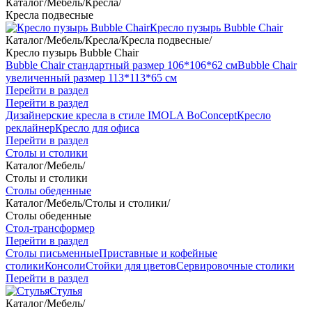
Каталог
/
Мебель
/
Кресла
/
Кресла подвесные
Кресло пузырь Bubble Chair
Каталог
/
Мебель
/
Кресла
/
Кресла подвесные
/
Кресло пузырь Bubble Chair
Bubble Chair стандартный размер 106*106*62 см
Bubble Chair
увеличенный размер 113*113*65 см
Перейти в раздел
Перейти в раздел
Дизайнерские кресла в стиле IMOLA BoConcept
Кресло
реклайнер
Кресло для офиса
Перейти в раздел
Столы и столики
Каталог
/
Мебель
/
Столы и столики
Столы обеденные
Каталог
/
Мебель
/
Столы и столики
/
Столы обеденные
Стол-трансформер
Перейти в раздел
Столы письменные
Приставные и кофейные
столики
Консоли
Стойки для цветов
Сервировочные столики
Перейти в раздел
Стулья
Каталог
/
Мебель
/