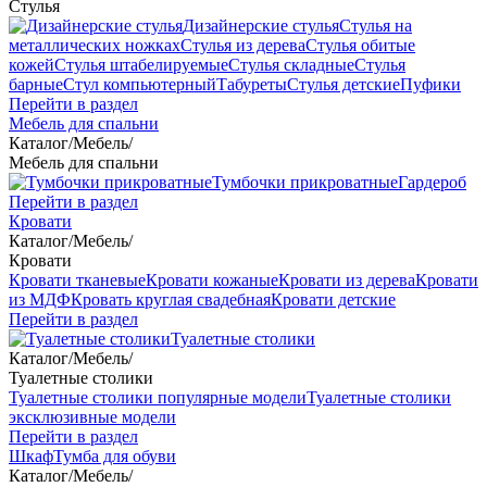
Стулья
Дизайнерские стулья
Стулья на
металлических ножках
Стулья из дерева
Стулья обитые
кожей
Стулья штабелируемые
Стулья складные
Стулья
барные
Стул компьютерный
Табуреты
Стулья детские
Пуфики
Перейти в раздел
Мебель для спальни
Каталог
/
Мебель
/
Мебель для спальни
Тумбочки прикроватные
Гардероб
Перейти в раздел
Кровати
Каталог
/
Мебель
/
Кровати
Кровати тканевые
Кровати кожаные
Кровати из дерева
Кровати
из МДФ
Кровать круглая свадебная
Кровати детские
Перейти в раздел
Туалетные столики
Каталог
/
Мебель
/
Туалетные столики
Туалетные столики популярные модели
Туалетные столики
эксклюзивные модели
Перейти в раздел
Шкаф
Тумба для обуви
Каталог
/
Мебель
/