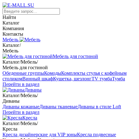
Найти
Каталог
Компания
Контакты
Мебель
Каталог
/
Мебель
Мебель для гостиной
Каталог
/
Мебель
/
Мебель для гостиной
Обеденные группы
Комоды
Комплекты стулья с кофейным
столиком
Винный шкаф
Кушетка, шезлонг
TV тумба
Тумба
Перейти в раздел
Диваны
Каталог
/
Мебель
/
Диваны
Диваны кожаные
Диваны тканевые
Диваны в стиле Loft
Перейти в раздел
Кресла
Каталог
/
Мебель
/
Кресла
Кресла дизайнерские для VIP зоны
Кресла подвесные