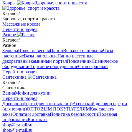
Ковры
Здоровье, спорт и красота
Каталог
/
Здоровье, спорт и красота
Массажные кресла
Перейти в раздел
Разное
Каталог
/
Разное
Зеркала
Полка навесная
Панно
Вешалка напольная
Часы
настенные
Вазы напольные
Панно настенные
декоративные
каминный портал
Подсвечник
Сценическое
оборудование
Торговое оборудование
Стол офисный
Перейти в раздел
Сантехника
Каталог
/
Сантехника
Ванна
Мойки для кухни
Перейти в раздел
Договор-оферта (для частных лиц)
Агентский договор оферта
(для юрлиц)
ОПТОВЫМ ПОКУПАТЕЛЯМ
Как сделать
заказ
Оплата и доставка
Политика безопасности
Полезная
информация
Контакты
shop@e-mall.su
shop@e-mall.su