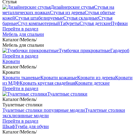
Стулья
Дизайнерские стулья
Стулья на
металлических ножках
Стулья из дерева
Стулья обитые
кожей
Стулья штабелируемые
Стулья складные
Стулья
барные
Стул компьютерный
Табуреты
Стулья детские
Пуфики
Перейти в раздел
Мебель для спальни
Каталог
/
Мебель
/
Мебель для спальни
Тумбочки прикроватные
Гардероб
Перейти в раздел
Кровати
Каталог
/
Мебель
/
Кровати
Кровати тканевые
Кровати кожаные
Кровати из дерева
Кровати
из МДФ
Кровать круглая свадебная
Кровати детские
Перейти в раздел
Туалетные столики
Каталог
/
Мебель
/
Туалетные столики
Туалетные столики популярные модели
Туалетные столики
эксклюзивные модели
Перейти в раздел
Шкаф
Тумба для обуви
Каталог
/
Мебель
/