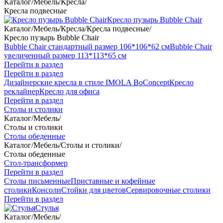
Каталог
/
Мебель
/
Кресла
/
Кресла подвесные
Кресло пузырь Bubble Chair
Каталог
/
Мебель
/
Кресла
/
Кресла подвесные
/
Кресло пузырь Bubble Chair
Bubble Chair стандартный размер 106*106*62 см
Bubble Chair
увеличенный размер 113*113*65 см
Перейти в раздел
Перейти в раздел
Дизайнерские кресла в стиле IMOLA BoConcept
Кресло
реклайнер
Кресло для офиса
Перейти в раздел
Столы и столики
Каталог
/
Мебель
/
Столы и столики
Столы обеденные
Каталог
/
Мебель
/
Столы и столики
/
Столы обеденные
Стол-трансформер
Перейти в раздел
Столы письменные
Приставные и кофейные
столики
Консоли
Стойки для цветов
Сервировочные столики
Перейти в раздел
Стулья
Каталог
/
Мебель
/