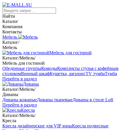
Найти
Каталог
Компания
Контакты
Мебель
Каталог
/
Мебель
Мебель для гостиной
Каталог
/
Мебель
/
Мебель для гостиной
Обеденные группы
Комоды
Комплекты стулья с кофейным
столиком
Винный шкаф
Кушетка, шезлонг
TV тумба
Тумба
Перейти в раздел
Диваны
Каталог
/
Мебель
/
Диваны
Диваны кожаные
Диваны тканевые
Диваны в стиле Loft
Перейти в раздел
Кресла
Каталог
/
Мебель
/
Кресла
Кресла дизайнерские для VIP зоны
Кресла подвесные