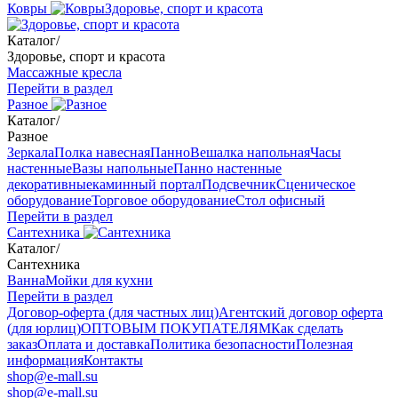
Ковры
Здоровье, спорт и красота
Каталог
/
Здоровье, спорт и красота
Массажные кресла
Перейти в раздел
Разное
Каталог
/
Разное
Зеркала
Полка навесная
Панно
Вешалка напольная
Часы
настенные
Вазы напольные
Панно настенные
декоративные
каминный портал
Подсвечник
Сценическое
оборудование
Торговое оборудование
Стол офисный
Перейти в раздел
Сантехника
Каталог
/
Сантехника
Ванна
Мойки для кухни
Перейти в раздел
Договор-оферта (для частных лиц)
Агентский договор оферта
(для юрлиц)
ОПТОВЫМ ПОКУПАТЕЛЯМ
Как сделать
заказ
Оплата и доставка
Политика безопасности
Полезная
информация
Контакты
shop@e-mall.su
shop@e-mall.su