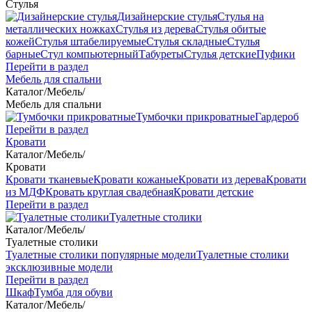
Стулья
Дизайнерские стулья
Стулья на
металлических ножках
Стулья из дерева
Стулья обитые
кожей
Стулья штабелируемые
Стулья складные
Стулья
барные
Стул компьютерный
Табуреты
Стулья детские
Пуфики
Перейти в раздел
Мебель для спальни
Каталог
/
Мебель
/
Мебель для спальни
Тумбочки прикроватные
Гардероб
Перейти в раздел
Кровати
Каталог
/
Мебель
/
Кровати
Кровати тканевые
Кровати кожаные
Кровати из дерева
Кровати
из МДФ
Кровать круглая свадебная
Кровати детские
Перейти в раздел
Туалетные столики
Каталог
/
Мебель
/
Туалетные столики
Туалетные столики популярные модели
Туалетные столики
эксклюзивные модели
Перейти в раздел
Шкаф
Тумба для обуви
Каталог
/
Мебель
/