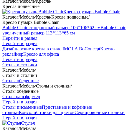
Каталог
/
Мебель
/
Кресла
/
Кресла подвесные
Кресло пузырь Bubble Chair
Каталог
/
Мебель
/
Кресла
/
Кресла подвесные
/
Кресло пузырь Bubble Chair
Bubble Chair стандартный размер 106*106*62 см
Bubble Chair
увеличенный размер 113*113*65 см
Перейти в раздел
Перейти в раздел
Дизайнерские кресла в стиле IMOLA BoConcept
Кресло
реклайнер
Кресло для офиса
Перейти в раздел
Столы и столики
Каталог
/
Мебель
/
Столы и столики
Столы обеденные
Каталог
/
Мебель
/
Столы и столики
/
Столы обеденные
Стол-трансформер
Перейти в раздел
Столы письменные
Приставные и кофейные
столики
Консоли
Стойки для цветов
Сервировочные столики
Перейти в раздел
Стулья
Каталог
/
Мебель
/