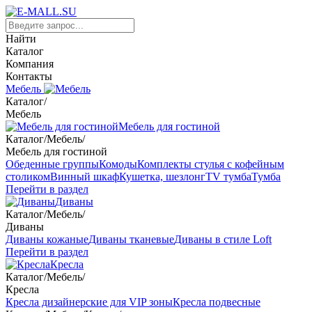
Найти
Каталог
Компания
Контакты
Мебель
Каталог
/
Мебель
Мебель для гостиной
Каталог
/
Мебель
/
Мебель для гостиной
Обеденные группы
Комоды
Комплекты стулья с кофейным
столиком
Винный шкаф
Кушетка, шезлонг
TV тумба
Тумба
Перейти в раздел
Диваны
Каталог
/
Мебель
/
Диваны
Диваны кожаные
Диваны тканевые
Диваны в стиле Loft
Перейти в раздел
Кресла
Каталог
/
Мебель
/
Кресла
Кресла дизайнерские для VIP зоны
Кресла подвесные