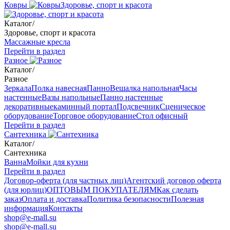
Ковры
Здоровье, спорт и красота
Каталог
/
Здоровье, спорт и красота
Массажные кресла
Перейти в раздел
Разное
Каталог
/
Разное
Зеркала
Полка навесная
Панно
Вешалка напольная
Часы
настенные
Вазы напольные
Панно настенные
декоративные
каминный портал
Подсвечник
Сценическое
оборудование
Торговое оборудование
Стол офисный
Перейти в раздел
Сантехника
Каталог
/
Сантехника
Ванна
Мойки для кухни
Перейти в раздел
Договор-оферта (для частных лиц)
Агентский договор оферта
(для юрлиц)
ОПТОВЫМ ПОКУПАТЕЛЯМ
Как сделать
заказ
Оплата и доставка
Политика безопасности
Полезная
информация
Контакты
shop@e-mall.su
shop@e-mall.su