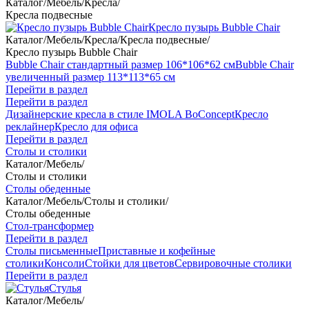
Каталог
/
Мебель
/
Кресла
/
Кресла подвесные
Кресло пузырь Bubble Chair
Каталог
/
Мебель
/
Кресла
/
Кресла подвесные
/
Кресло пузырь Bubble Chair
Bubble Chair стандартный размер 106*106*62 см
Bubble Chair
увеличенный размер 113*113*65 см
Перейти в раздел
Перейти в раздел
Дизайнерские кресла в стиле IMOLA BoConcept
Кресло
реклайнер
Кресло для офиса
Перейти в раздел
Столы и столики
Каталог
/
Мебель
/
Столы и столики
Столы обеденные
Каталог
/
Мебель
/
Столы и столики
/
Столы обеденные
Стол-трансформер
Перейти в раздел
Столы письменные
Приставные и кофейные
столики
Консоли
Стойки для цветов
Сервировочные столики
Перейти в раздел
Стулья
Каталог
/
Мебель
/