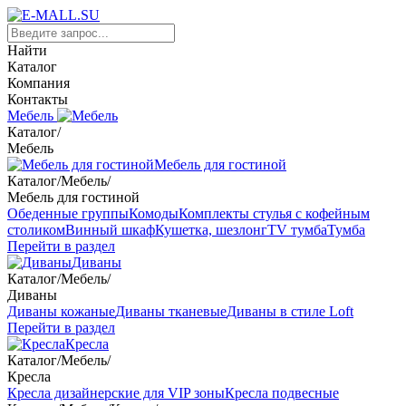
Найти
Каталог
Компания
Контакты
Мебель
Каталог
/
Мебель
Мебель для гостиной
Каталог
/
Мебель
/
Мебель для гостиной
Обеденные группы
Комоды
Комплекты стулья с кофейным
столиком
Винный шкаф
Кушетка, шезлонг
TV тумба
Тумба
Перейти в раздел
Диваны
Каталог
/
Мебель
/
Диваны
Диваны кожаные
Диваны тканевые
Диваны в стиле Loft
Перейти в раздел
Кресла
Каталог
/
Мебель
/
Кресла
Кресла дизайнерские для VIP зоны
Кресла подвесные