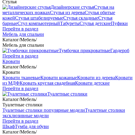
Стулья
Дизайнерские стулья
Стулья на
металлических ножках
Стулья из дерева
Стулья обитые
кожей
Стулья штабелируемые
Стулья складные
Стулья
барные
Стул компьютерный
Табуреты
Стулья детские
Пуфики
Перейти в раздел
Мебель для спальни
Каталог
/
Мебель
/
Мебель для спальни
Тумбочки прикроватные
Гардероб
Перейти в раздел
Кровати
Каталог
/
Мебель
/
Кровати
Кровати тканевые
Кровати кожаные
Кровати из дерева
Кровати
из МДФ
Кровать круглая свадебная
Кровати детские
Перейти в раздел
Туалетные столики
Каталог
/
Мебель
/
Туалетные столики
Туалетные столики популярные модели
Туалетные столики
эксклюзивные модели
Перейти в раздел
Шкаф
Тумба для обуви
Каталог
/
Мебель
/