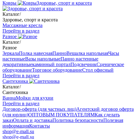
Ковры
Здоровье, спорт и красота
Каталог
/
Здоровье, спорт и красота
Массажные кресла
Перейти в раздел
Разное
Каталог
/
Разное
Зеркала
Полка навесная
Панно
Вешалка напольная
Часы
настенные
Вазы напольные
Панно настенные
декоративные
каминный портал
Подсвечник
Сценическое
оборудование
Торговое оборудование
Стол офисный
Перейти в раздел
Сантехника
Каталог
/
Сантехника
Ванна
Мойки для кухни
Перейти в раздел
Договор-оферта (для частных лиц)
Агентский договор оферта
(для юрлиц)
ОПТОВЫМ ПОКУПАТЕЛЯМ
Как сделать
заказ
Оплата и доставка
Политика безопасности
Полезная
информация
Контакты
shop@e-mall.su
shop@e-mall.su