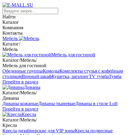
Найти
Каталог
Компания
Контакты
Мебель
Каталог
/
Мебель
Мебель для гостиной
Каталог
/
Мебель
/
Мебель для гостиной
Обеденные группы
Комоды
Комплекты стулья с кофейным
столиком
Винный шкаф
Кушетка, шезлонг
TV тумба
Тумба
Перейти в раздел
Диваны
Каталог
/
Мебель
/
Диваны
Диваны кожаные
Диваны тканевые
Диваны в стиле Loft
Перейти в раздел
Кресла
Каталог
/
Мебель
/
Кресла
Кресла дизайнерские для VIP зоны
Кресла подвесные