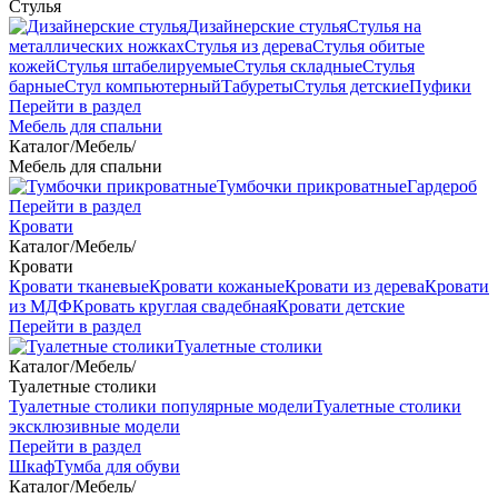
Стулья
Дизайнерские стулья
Стулья на
металлических ножках
Стулья из дерева
Стулья обитые
кожей
Стулья штабелируемые
Стулья складные
Стулья
барные
Стул компьютерный
Табуреты
Стулья детские
Пуфики
Перейти в раздел
Мебель для спальни
Каталог
/
Мебель
/
Мебель для спальни
Тумбочки прикроватные
Гардероб
Перейти в раздел
Кровати
Каталог
/
Мебель
/
Кровати
Кровати тканевые
Кровати кожаные
Кровати из дерева
Кровати
из МДФ
Кровать круглая свадебная
Кровати детские
Перейти в раздел
Туалетные столики
Каталог
/
Мебель
/
Туалетные столики
Туалетные столики популярные модели
Туалетные столики
эксклюзивные модели
Перейти в раздел
Шкаф
Тумба для обуви
Каталог
/
Мебель
/