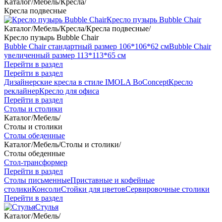
Каталог
/
Мебель
/
Кресла
/
Кресла подвесные
Кресло пузырь Bubble Chair
Каталог
/
Мебель
/
Кресла
/
Кресла подвесные
/
Кресло пузырь Bubble Chair
Bubble Chair стандартный размер 106*106*62 см
Bubble Chair
увеличенный размер 113*113*65 см
Перейти в раздел
Перейти в раздел
Дизайнерские кресла в стиле IMOLA BoConcept
Кресло
реклайнер
Кресло для офиса
Перейти в раздел
Столы и столики
Каталог
/
Мебель
/
Столы и столики
Столы обеденные
Каталог
/
Мебель
/
Столы и столики
/
Столы обеденные
Стол-трансформер
Перейти в раздел
Столы письменные
Приставные и кофейные
столики
Консоли
Стойки для цветов
Сервировочные столики
Перейти в раздел
Стулья
Каталог
/
Мебель
/