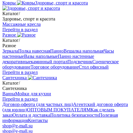
Ковры
Здоровье, спорт и красота
Каталог
/
Здоровье, спорт и красота
Массажные кресла
Перейти в раздел
Разное
Каталог
/
Разное
Зеркала
Полка навесная
Панно
Вешалка напольная
Часы
настенные
Вазы напольные
Панно настенные
декоративные
каминный портал
Подсвечник
Сценическое
оборудование
Торговое оборудование
Стол офисный
Перейти в раздел
Сантехника
Каталог
/
Сантехника
Ванна
Мойки для кухни
Перейти в раздел
Договор-оферта (для частных лиц)
Агентский договор оферта
(для юрлиц)
ОПТОВЫМ ПОКУПАТЕЛЯМ
Как сделать
заказ
Оплата и доставка
Политика безопасности
Полезная
информация
Контакты
shop@e-mall.su
shop@e-mall.su