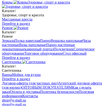
Ковры
Здоровье, спорт и красота
Каталог
/
Здоровье, спорт и красота
Массажные кресла
Перейти в раздел
Разное
Каталог
/
Разное
Зеркала
Полка навесная
Панно
Вешалка напольная
Часы
настенные
Вазы напольные
Панно настенные
декоративные
каминный портал
Подсвечник
Сценическое
оборудование
Торговое оборудование
Стол офисный
Перейти в раздел
Сантехника
Каталог
/
Сантехника
Ванна
Мойки для кухни
Перейти в раздел
Договор-оферта (для частных лиц)
Агентский договор оферта
(для юрлиц)
ОПТОВЫМ ПОКУПАТЕЛЯМ
Как сделать
заказ
Оплата и доставка
Политика безопасности
Полезная
информация
Контакты
shop@e-mall.su
shop@e-mall.su