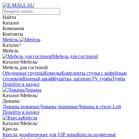
Найти
Каталог
Компания
Контакты
Мебель
Каталог
/
Мебель
Мебель для гостиной
Каталог
/
Мебель
/
Мебель для гостиной
Обеденные группы
Комоды
Комплекты стулья с кофейным
столиком
Винный шкаф
Кушетка, шезлонг
TV тумба
Тумба
Перейти в раздел
Диваны
Каталог
/
Мебель
/
Диваны
Диваны кожаные
Диваны тканевые
Диваны в стиле Loft
Перейти в раздел
Кресла
Каталог
/
Мебель
/
Кресла
Кресла дизайнерские для VIP зоны
Кресла подвесные