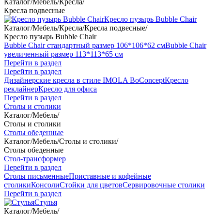
Каталог
/
Мебель
/
Кресла
/
Кресла подвесные
Кресло пузырь Bubble Chair
Каталог
/
Мебель
/
Кресла
/
Кресла подвесные
/
Кресло пузырь Bubble Chair
Bubble Chair стандартный размер 106*106*62 см
Bubble Chair
увеличенный размер 113*113*65 см
Перейти в раздел
Перейти в раздел
Дизайнерские кресла в стиле IMOLA BoConcept
Кресло
реклайнер
Кресло для офиса
Перейти в раздел
Столы и столики
Каталог
/
Мебель
/
Столы и столики
Столы обеденные
Каталог
/
Мебель
/
Столы и столики
/
Столы обеденные
Стол-трансформер
Перейти в раздел
Столы письменные
Приставные и кофейные
столики
Консоли
Стойки для цветов
Сервировочные столики
Перейти в раздел
Стулья
Каталог
/
Мебель
/