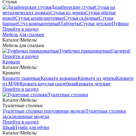
Стулья
Дизайнерские стулья
Стулья на
металлических ножках
Стулья из дерева
Стулья обитые
кожей
Стулья штабелируемые
Стулья складные
Стулья
барные
Стул компьютерный
Табуреты
Стулья детские
Пуфики
Перейти в раздел
Мебель для спальни
Каталог
/
Мебель
/
Мебель для спальни
Тумбочки прикроватные
Гардероб
Перейти в раздел
Кровати
Каталог
/
Мебель
/
Кровати
Кровати тканевые
Кровати кожаные
Кровати из дерева
Кровати
из МДФ
Кровать круглая свадебная
Кровати детские
Перейти в раздел
Туалетные столики
Каталог
/
Мебель
/
Туалетные столики
Туалетные столики популярные модели
Туалетные столики
эксклюзивные модели
Перейти в раздел
Шкаф
Тумба для обуви
Каталог
/
Мебель
/