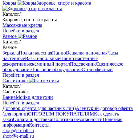
Ковры
Здоровье, спорт и красота
Каталог
/
Здоровье, спорт и красота
Массажные кресла
Перейти в раздел
Разное
Каталог
/
Разное
Зеркала
Полка навесная
Панно
Вешалка напольная
Часы
настенные
Вазы напольные
Панно настенные
декоративные
каминный портал
Подсвечник
Сценическое
оборудование
Торговое оборудование
Стол офисный
Перейти в раздел
Сантехника
Каталог
/
Сантехника
Ванна
Мойки для кухни
Перейти в раздел
Договор-оферта (для частных лиц)
Агентский договор оферта
(для юрлиц)
ОПТОВЫМ ПОКУПАТЕЛЯМ
Как сделать
заказ
Оплата и доставка
Политика безопасности
Полезная
информация
Контакты
shop@e-mall.su
shop@e-mall.su