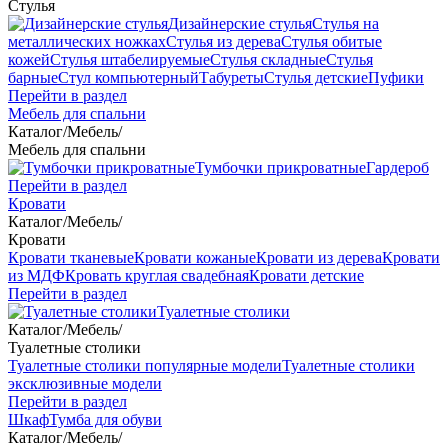
Стулья
Дизайнерские стулья
Стулья на
металлических ножках
Стулья из дерева
Стулья обитые
кожей
Стулья штабелируемые
Стулья складные
Стулья
барные
Стул компьютерный
Табуреты
Стулья детские
Пуфики
Перейти в раздел
Мебель для спальни
Каталог
/
Мебель
/
Мебель для спальни
Тумбочки прикроватные
Гардероб
Перейти в раздел
Кровати
Каталог
/
Мебель
/
Кровати
Кровати тканевые
Кровати кожаные
Кровати из дерева
Кровати
из МДФ
Кровать круглая свадебная
Кровати детские
Перейти в раздел
Туалетные столики
Каталог
/
Мебель
/
Туалетные столики
Туалетные столики популярные модели
Туалетные столики
эксклюзивные модели
Перейти в раздел
Шкаф
Тумба для обуви
Каталог
/
Мебель
/