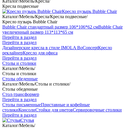
Каталог
/
Мебель
/
Кресла
/
Кресла подвесные
Кресло пузырь Bubble Chair
Каталог
/
Мебель
/
Кресла
/
Кресла подвесные
/
Кресло пузырь Bubble Chair
Bubble Chair стандартный размер 106*106*62 см
Bubble Chair
увеличенный размер 113*113*65 см
Перейти в раздел
Перейти в раздел
Дизайнерские кресла в стиле IMOLA BoConcept
Кресло
реклайнер
Кресло для офиса
Перейти в раздел
Столы и столики
Каталог
/
Мебель
/
Столы и столики
Столы обеденные
Каталог
/
Мебель
/
Столы и столики
/
Столы обеденные
Стол-трансформер
Перейти в раздел
Столы письменные
Приставные и кофейные
столики
Консоли
Стойки для цветов
Сервировочные столики
Перейти в раздел
Стулья
Каталог
/
Мебель
/