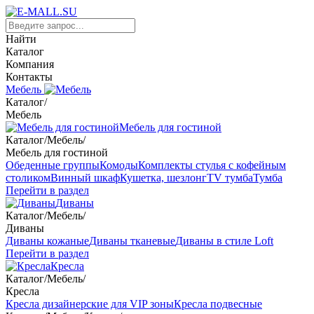
Найти
Каталог
Компания
Контакты
Мебель
Каталог
/
Мебель
Мебель для гостиной
Каталог
/
Мебель
/
Мебель для гостиной
Обеденные группы
Комоды
Комплекты стулья с кофейным
столиком
Винный шкаф
Кушетка, шезлонг
TV тумба
Тумба
Перейти в раздел
Диваны
Каталог
/
Мебель
/
Диваны
Диваны кожаные
Диваны тканевые
Диваны в стиле Loft
Перейти в раздел
Кресла
Каталог
/
Мебель
/
Кресла
Кресла дизайнерские для VIP зоны
Кресла подвесные