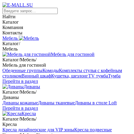
Найти
Каталог
Компания
Контакты
Мебель
Каталог
/
Мебель
Мебель для гостиной
Каталог
/
Мебель
/
Мебель для гостиной
Обеденные группы
Комоды
Комплекты стулья с кофейным
столиком
Винный шкаф
Кушетка, шезлонг
TV тумба
Тумба
Перейти в раздел
Диваны
Каталог
/
Мебель
/
Диваны
Диваны кожаные
Диваны тканевые
Диваны в стиле Loft
Перейти в раздел
Кресла
Каталог
/
Мебель
/
Кресла
Кресла дизайнерские для VIP зоны
Кресла подвесные