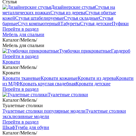
Стулья
Дизайнерские стулья
Стулья на
металлических ножках
Стулья из дерева
Стулья обитые
кожей
Стулья штабелируемые
Стулья складные
Стулья
барные
Стул компьютерный
Табуреты
Стулья детские
Пуфики
Перейти в раздел
Мебель для спальни
Каталог
/
Мебель
/
Мебель для спальни
Тумбочки прикроватные
Гардероб
Перейти в раздел
Кровати
Каталог
/
Мебель
/
Кровати
Кровати тканевые
Кровати кожаные
Кровати из дерева
Кровати
из МДФ
Кровать круглая свадебная
Кровати детские
Перейти в раздел
Туалетные столики
Каталог
/
Мебель
/
Туалетные столики
Туалетные столики популярные модели
Туалетные столики
эксклюзивные модели
Перейти в раздел
Шкаф
Тумба для обуви
Каталог
/
Мебель
/