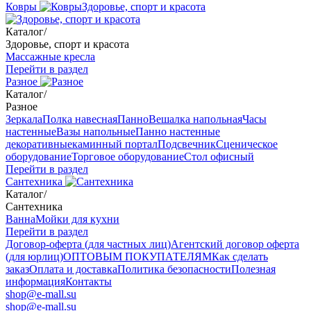
Ковры
Здоровье, спорт и красота
Каталог
/
Здоровье, спорт и красота
Массажные кресла
Перейти в раздел
Разное
Каталог
/
Разное
Зеркала
Полка навесная
Панно
Вешалка напольная
Часы
настенные
Вазы напольные
Панно настенные
декоративные
каминный портал
Подсвечник
Сценическое
оборудование
Торговое оборудование
Стол офисный
Перейти в раздел
Сантехника
Каталог
/
Сантехника
Ванна
Мойки для кухни
Перейти в раздел
Договор-оферта (для частных лиц)
Агентский договор оферта
(для юрлиц)
ОПТОВЫМ ПОКУПАТЕЛЯМ
Как сделать
заказ
Оплата и доставка
Политика безопасности
Полезная
информация
Контакты
shop@e-mall.su
shop@e-mall.su