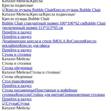
Каталог
/
Мебель
/
Кресла
/
Кресла подвесные
Кресло пузырь Bubble Chair
Каталог
/
Мебель
/
Кресла
/
Кресла подвесные
/
Кресло пузырь Bubble Chair
Bubble Chair стандартный размер 106*106*62 см
Bubble Chair
увеличенный размер 113*113*65 см
Перейти в раздел
Перейти в раздел
Дизайнерские кресла в стиле IMOLA BoConcept
Кресло
реклайнер
Кресло для офиса
Перейти в раздел
Столы и столики
Каталог
/
Мебель
/
Столы и столики
Столы обеденные
Каталог
/
Мебель
/
Столы и столики
/
Столы обеденные
Стол-трансформер
Перейти в раздел
Столы письменные
Приставные и кофейные
столики
Консоли
Стойки для цветов
Сервировочные столики
Перейти в раздел
Стулья
Каталог
/
Мебель
/