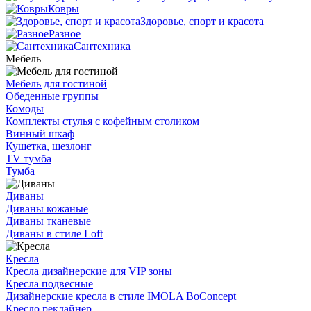
Ковры
Здоровье, спорт и красота
Разное
Сантехника
Мебель
Мебель для гостиной
Обеденные группы
Комоды
Комплекты стулья с кофейным столиком
Винный шкаф
Кушетка, шезлонг
TV тумба
Тумба
Диваны
Диваны кожаные
Диваны тканевые
Диваны в стиле Loft
Кресла
Кресла дизайнерские для VIP зоны
Кресла подвесные
Дизайнерские кресла в стиле IMOLA BoConcept
Кресло реклайнер