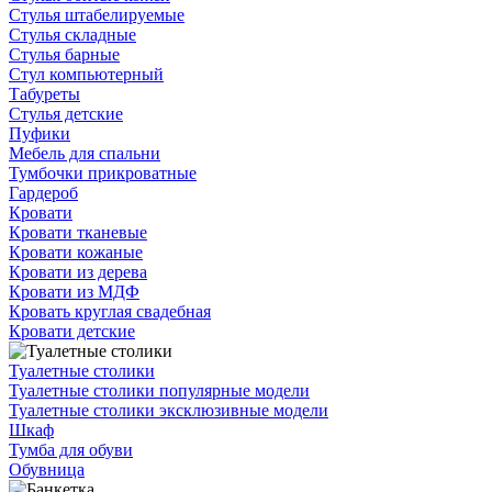
Стулья штабелируемые
Стулья складные
Стулья барные
Стул компьютерный
Табуреты
Стулья детские
Пуфики
Мебель для спальни
Тумбочки прикроватные
Гардероб
Кровати
Кровати тканевые
Кровати кожаные
Кровати из дерева
Кровати из МДФ
Кровать круглая свадебная
Кровати детские
Туалетные столики
Туалетные столики популярные модели
Туалетные столики эксклюзивные модели
Шкаф
Тумба для обуви
Обувница