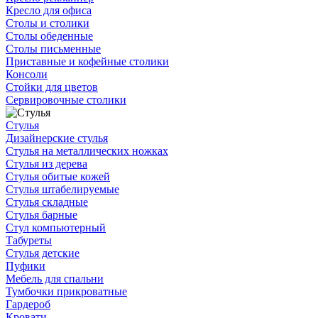
Кресло для офиса
Столы и столики
Столы обеденные
Столы письменные
Приставные и кофейные столики
Консоли
Стойки для цветов
Сервировочные столики
Стулья
Дизайнерские стулья
Стулья на металлических ножках
Стулья из дерева
Стулья обитые кожей
Стулья штабелируемые
Стулья складные
Стулья барные
Стул компьютерный
Табуреты
Стулья детские
Пуфики
Мебель для спальни
Тумбочки прикроватные
Гардероб
Кровати