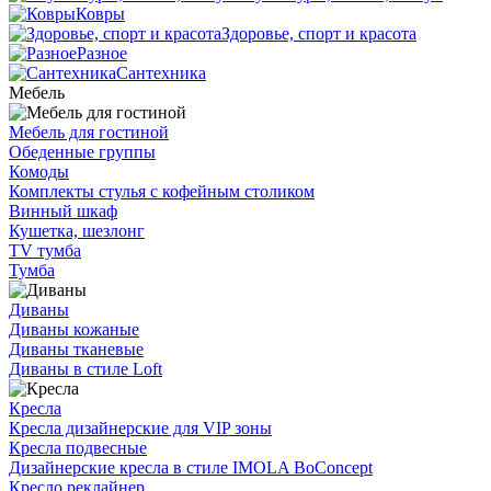
Ковры
Здоровье, спорт и красота
Разное
Сантехника
Мебель
Мебель для гостиной
Обеденные группы
Комоды
Комплекты стулья с кофейным столиком
Винный шкаф
Кушетка, шезлонг
TV тумба
Тумба
Диваны
Диваны кожаные
Диваны тканевые
Диваны в стиле Loft
Кресла
Кресла дизайнерские для VIP зоны
Кресла подвесные
Дизайнерские кресла в стиле IMOLA BoConcept
Кресло реклайнер