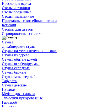
Кресло для офиса
Столы и столики
Столы обеденные
Столы письменные
Приставные и кофейные столики
Консоли
Стойки для цветов
Сервировочные столики
Стулья
Дизайнерские стулья
Стулья на металлических ножках
Стулья из дерева
Стулья обитые кожей
Стулья штабелируемые
Стулья складные
Стулья барные
Стул компьютерный
Табуреты
Стулья детские
Пуфики
Мебель для спальни
Тумбочки прикроватные
Гардероб
Кровати