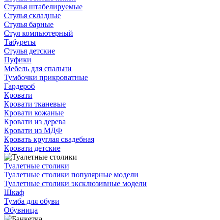
Стулья штабелируемые
Стулья складные
Стулья барные
Стул компьютерный
Табуреты
Стулья детские
Пуфики
Мебель для спальни
Тумбочки прикроватные
Гардероб
Кровати
Кровати тканевые
Кровати кожаные
Кровати из дерева
Кровати из МДФ
Кровать круглая свадебная
Кровати детские
Туалетные столики
Туалетные столики популярные модели
Туалетные столики эксклюзивные модели
Шкаф
Тумба для обуви
Обувница