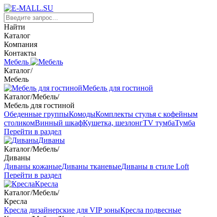
Найти
Каталог
Компания
Контакты
Мебель
Каталог
/
Мебель
Мебель для гостиной
Каталог
/
Мебель
/
Мебель для гостиной
Обеденные группы
Комоды
Комплекты стулья с кофейным
столиком
Винный шкаф
Кушетка, шезлонг
TV тумба
Тумба
Перейти в раздел
Диваны
Каталог
/
Мебель
/
Диваны
Диваны кожаные
Диваны тканевые
Диваны в стиле Loft
Перейти в раздел
Кресла
Каталог
/
Мебель
/
Кресла
Кресла дизайнерские для VIP зоны
Кресла подвесные