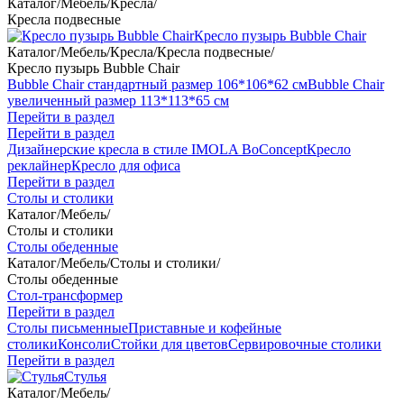
Каталог
/
Мебель
/
Кресла
/
Кресла подвесные
Кресло пузырь Bubble Chair
Каталог
/
Мебель
/
Кресла
/
Кресла подвесные
/
Кресло пузырь Bubble Chair
Bubble Chair стандартный размер 106*106*62 см
Bubble Chair
увеличенный размер 113*113*65 см
Перейти в раздел
Перейти в раздел
Дизайнерские кресла в стиле IMOLA BoConcept
Кресло
реклайнер
Кресло для офиса
Перейти в раздел
Столы и столики
Каталог
/
Мебель
/
Столы и столики
Столы обеденные
Каталог
/
Мебель
/
Столы и столики
/
Столы обеденные
Стол-трансформер
Перейти в раздел
Столы письменные
Приставные и кофейные
столики
Консоли
Стойки для цветов
Сервировочные столики
Перейти в раздел
Стулья
Каталог
/
Мебель
/