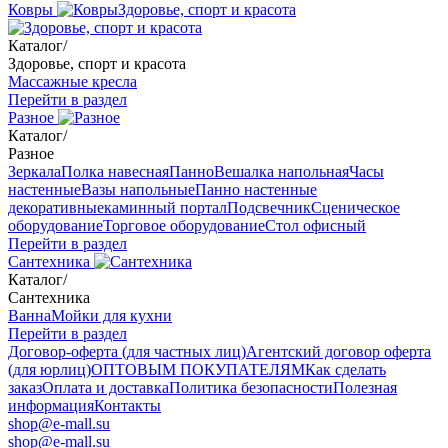
Ковры
Здоровье, спорт и красота
Каталог
/
Здоровье, спорт и красота
Массажные кресла
Перейти в раздел
Разное
Каталог
/
Разное
Зеркала
Полка навесная
Панно
Вешалка напольная
Часы
настенные
Вазы напольные
Панно настенные
декоративные
каминный портал
Подсвечник
Сценическое
оборудование
Торговое оборудование
Стол офисный
Перейти в раздел
Сантехника
Каталог
/
Сантехника
Ванна
Мойки для кухни
Перейти в раздел
Договор-оферта (для частных лиц)
Агентский договор оферта
(для юрлиц)
ОПТОВЫМ ПОКУПАТЕЛЯМ
Как сделать
заказ
Оплата и доставка
Политика безопасности
Полезная
информация
Контакты
shop@e-mall.su
shop@e-mall.su