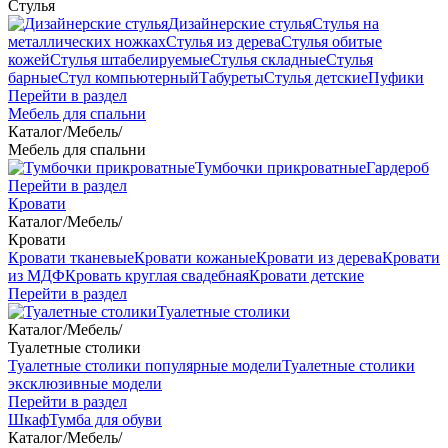
Стулья
Дизайнерские стулья
Стулья на
металлических ножках
Стулья из дерева
Стулья обитые
кожей
Стулья штабелируемые
Стулья складные
Стулья
барные
Стул компьютерный
Табуреты
Стулья детские
Пуфики
Перейти в раздел
Мебель для спальни
Каталог
/
Мебель
/
Мебель для спальни
Тумбочки прикроватные
Гардероб
Перейти в раздел
Кровати
Каталог
/
Мебель
/
Кровати
Кровати тканевые
Кровати кожаные
Кровати из дерева
Кровати
из МДФ
Кровать круглая свадебная
Кровати детские
Перейти в раздел
Туалетные столики
Каталог
/
Мебель
/
Туалетные столики
Туалетные столики популярные модели
Туалетные столики
эксклюзивные модели
Перейти в раздел
Шкаф
Тумба для обуви
Каталог
/
Мебель
/