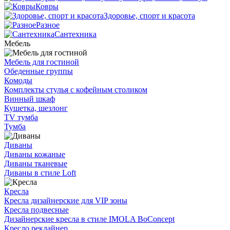
Ковры
Здоровье, спорт и красота
Разное
Сантехника
Мебель
Мебель для гостиной
Обеденные группы
Комоды
Комплекты стулья с кофейным столиком
Винный шкаф
Кушетка, шезлонг
TV тумба
Тумба
Диваны
Диваны кожаные
Диваны тканевые
Диваны в стиле Loft
Кресла
Кресла дизайнерские для VIP зоны
Кресла подвесные
Дизайнерские кресла в стиле IMOLA BoConcept
Кресло реклайнер