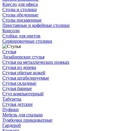
Кресло для офиса
Столы и столики
Столы обеденные
Столы письменные
Приставные и кофейные столики
Консоли
Стойки для цветов
Сервировочные столики
Стулья
Дизайнерские стулья
Стулья на металлических ножках
Стулья из дерева
Стулья обитые кожей
Стулья штабелируемые
Стулья складные
Стулья барные
Стул компьютерный
Табуреты
Стулья детские
Пуфики
Мебель для спальни
Тумбочки прикроватные
Гардероб
Кровати