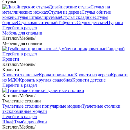
Стулья
Дизайнерские стулья
Стулья на
металлических ножках
Стулья из дерева
Стулья обитые
кожей
Стулья штабелируемые
Стулья складные
Стулья
барные
Стул компьютерный
Табуреты
Стулья детские
Пуфики
Перейти в раздел
Мебель для спальни
Каталог
/
Мебель
/
Мебель для спальни
Тумбочки прикроватные
Гардероб
Перейти в раздел
Кровати
Каталог
/
Мебель
/
Кровати
Кровати тканевые
Кровати кожаные
Кровати из дерева
Кровати
из МДФ
Кровать круглая свадебная
Кровати детские
Перейти в раздел
Туалетные столики
Каталог
/
Мебель
/
Туалетные столики
Туалетные столики популярные модели
Туалетные столики
эксклюзивные модели
Перейти в раздел
Шкаф
Тумба для обуви
Каталог
/
Мебель
/