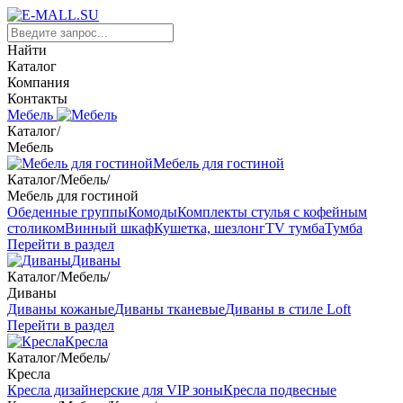
Найти
Каталог
Компания
Контакты
Мебель
Каталог
/
Мебель
Мебель для гостиной
Каталог
/
Мебель
/
Мебель для гостиной
Обеденные группы
Комоды
Комплекты стулья с кофейным
столиком
Винный шкаф
Кушетка, шезлонг
TV тумба
Тумба
Перейти в раздел
Диваны
Каталог
/
Мебель
/
Диваны
Диваны кожаные
Диваны тканевые
Диваны в стиле Loft
Перейти в раздел
Кресла
Каталог
/
Мебель
/
Кресла
Кресла дизайнерские для VIP зоны
Кресла подвесные