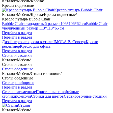
Каталог
/
Мебель
/
Кресла
/
Кресла подвесные
Кресло пузырь Bubble Chair
Каталог
/
Мебель
/
Кресла
/
Кресла подвесные
/
Кресло пузырь Bubble Chair
Bubble Chair стандартный размер 106*106*62 см
Bubble Chair
увеличенный размер 113*113*65 см
Перейти в раздел
Перейти в раздел
Дизайнерские кресла в стиле IMOLA BoConcept
Кресло
реклайнер
Кресло для офиса
Перейти в раздел
Столы и столики
Каталог
/
Мебель
/
Столы и столики
Столы обеденные
Каталог
/
Мебель
/
Столы и столики
/
Столы обеденные
Стол-трансформер
Перейти в раздел
Столы письменные
Приставные и кофейные
столики
Консоли
Стойки для цветов
Сервировочные столики
Перейти в раздел
Стулья
Каталог
/
Мебель
/