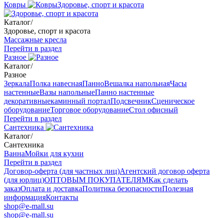
Ковры
Здоровье, спорт и красота
Каталог
/
Здоровье, спорт и красота
Массажные кресла
Перейти в раздел
Разное
Каталог
/
Разное
Зеркала
Полка навесная
Панно
Вешалка напольная
Часы
настенные
Вазы напольные
Панно настенные
декоративные
каминный портал
Подсвечник
Сценическое
оборудование
Торговое оборудование
Стол офисный
Перейти в раздел
Сантехника
Каталог
/
Сантехника
Ванна
Мойки для кухни
Перейти в раздел
Договор-оферта (для частных лиц)
Агентский договор оферта
(для юрлиц)
ОПТОВЫМ ПОКУПАТЕЛЯМ
Как сделать
заказ
Оплата и доставка
Политика безопасности
Полезная
информация
Контакты
shop@e-mall.su
shop@e-mall.su