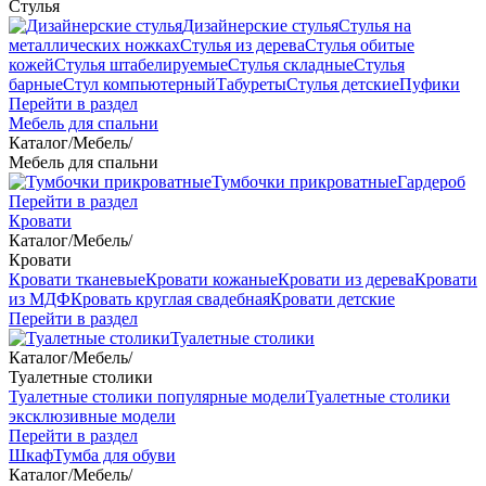
Стулья
Дизайнерские стулья
Стулья на
металлических ножках
Стулья из дерева
Стулья обитые
кожей
Стулья штабелируемые
Стулья складные
Стулья
барные
Стул компьютерный
Табуреты
Стулья детские
Пуфики
Перейти в раздел
Мебель для спальни
Каталог
/
Мебель
/
Мебель для спальни
Тумбочки прикроватные
Гардероб
Перейти в раздел
Кровати
Каталог
/
Мебель
/
Кровати
Кровати тканевые
Кровати кожаные
Кровати из дерева
Кровати
из МДФ
Кровать круглая свадебная
Кровати детские
Перейти в раздел
Туалетные столики
Каталог
/
Мебель
/
Туалетные столики
Туалетные столики популярные модели
Туалетные столики
эксклюзивные модели
Перейти в раздел
Шкаф
Тумба для обуви
Каталог
/
Мебель
/