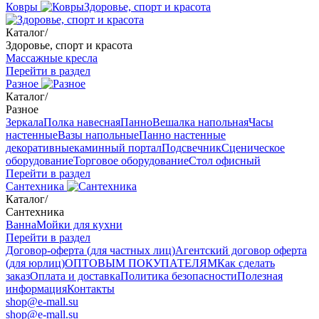
Ковры
Здоровье, спорт и красота
Каталог
/
Здоровье, спорт и красота
Массажные кресла
Перейти в раздел
Разное
Каталог
/
Разное
Зеркала
Полка навесная
Панно
Вешалка напольная
Часы
настенные
Вазы напольные
Панно настенные
декоративные
каминный портал
Подсвечник
Сценическое
оборудование
Торговое оборудование
Стол офисный
Перейти в раздел
Сантехника
Каталог
/
Сантехника
Ванна
Мойки для кухни
Перейти в раздел
Договор-оферта (для частных лиц)
Агентский договор оферта
(для юрлиц)
ОПТОВЫМ ПОКУПАТЕЛЯМ
Как сделать
заказ
Оплата и доставка
Политика безопасности
Полезная
информация
Контакты
shop@e-mall.su
shop@e-mall.su