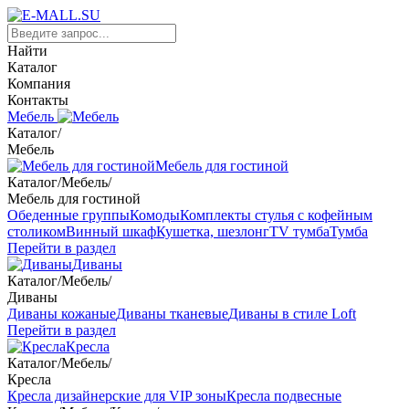
Найти
Каталог
Компания
Контакты
Мебель
Каталог
/
Мебель
Мебель для гостиной
Каталог
/
Мебель
/
Мебель для гостиной
Обеденные группы
Комоды
Комплекты стулья с кофейным
столиком
Винный шкаф
Кушетка, шезлонг
TV тумба
Тумба
Перейти в раздел
Диваны
Каталог
/
Мебель
/
Диваны
Диваны кожаные
Диваны тканевые
Диваны в стиле Loft
Перейти в раздел
Кресла
Каталог
/
Мебель
/
Кресла
Кресла дизайнерские для VIP зоны
Кресла подвесные