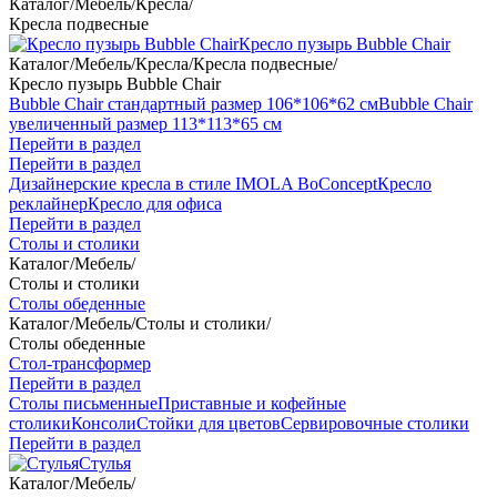
Каталог
/
Мебель
/
Кресла
/
Кресла подвесные
Кресло пузырь Bubble Chair
Каталог
/
Мебель
/
Кресла
/
Кресла подвесные
/
Кресло пузырь Bubble Chair
Bubble Chair стандартный размер 106*106*62 см
Bubble Chair
увеличенный размер 113*113*65 см
Перейти в раздел
Перейти в раздел
Дизайнерские кресла в стиле IMOLA BoConcept
Кресло
реклайнер
Кресло для офиса
Перейти в раздел
Столы и столики
Каталог
/
Мебель
/
Столы и столики
Столы обеденные
Каталог
/
Мебель
/
Столы и столики
/
Столы обеденные
Стол-трансформер
Перейти в раздел
Столы письменные
Приставные и кофейные
столики
Консоли
Стойки для цветов
Сервировочные столики
Перейти в раздел
Стулья
Каталог
/
Мебель
/