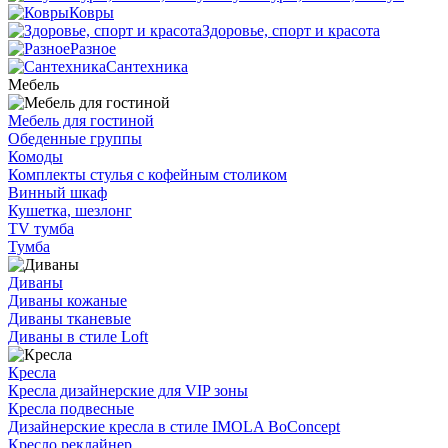
Ковры
Здоровье, спорт и красота
Разное
Сантехника
Мебель
Мебель для гостиной
Обеденные группы
Комоды
Комплекты стулья с кофейным столиком
Винный шкаф
Кушетка, шезлонг
TV тумба
Тумба
Диваны
Диваны кожаные
Диваны тканевые
Диваны в стиле Loft
Кресла
Кресла дизайнерские для VIP зоны
Кресла подвесные
Дизайнерские кресла в стиле IMOLA BoConcept
Кресло реклайнер