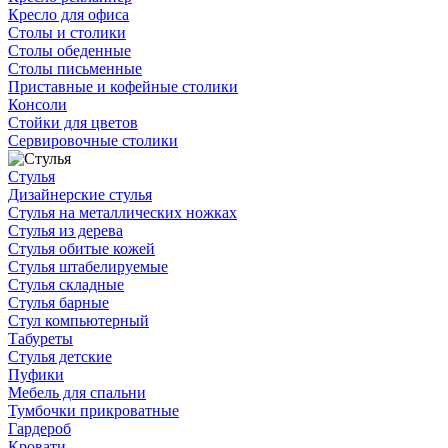
Кресло для офиса
Столы и столики
Столы обеденные
Столы письменные
Приставные и кофейные столики
Консоли
Стойки для цветов
Сервировочные столики
Стулья
Дизайнерские стулья
Стулья на металлических ножках
Стулья из дерева
Стулья обитые кожей
Стулья штабелируемые
Стулья складные
Стулья барные
Стул компьютерный
Табуреты
Стулья детские
Пуфики
Мебель для спальни
Тумбочки прикроватные
Гардероб
Кровати