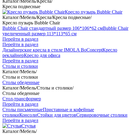
Каталог
/
Мебель
/
Кресла
/
Кресла подвесные
Кресло пузырь Bubble Chair
Каталог
/
Мебель
/
Кресла
/
Кресла подвесные
/
Кресло пузырь Bubble Chair
Bubble Chair стандартный размер 106*106*62 см
Bubble Chair
увеличенный размер 113*113*65 см
Перейти в раздел
Перейти в раздел
Дизайнерские кресла в стиле IMOLA BoConcept
Кресло
реклайнер
Кресло для офиса
Перейти в раздел
Столы и столики
Каталог
/
Мебель
/
Столы и столики
Столы обеденные
Каталог
/
Мебель
/
Столы и столики
/
Столы обеденные
Стол-трансформер
Перейти в раздел
Столы письменные
Приставные и кофейные
столики
Консоли
Стойки для цветов
Сервировочные столики
Перейти в раздел
Стулья
Каталог
/
Мебель
/