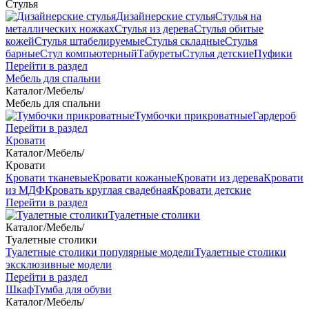
Стулья
Дизайнерские стулья
Стулья на
металлических ножках
Стулья из дерева
Стулья обитые
кожей
Стулья штабелируемые
Стулья складные
Стулья
барные
Стул компьютерный
Табуреты
Стулья детские
Пуфики
Перейти в раздел
Мебель для спальни
Каталог
/
Мебель
/
Мебель для спальни
Тумбочки прикроватные
Гардероб
Перейти в раздел
Кровати
Каталог
/
Мебель
/
Кровати
Кровати тканевые
Кровати кожаные
Кровати из дерева
Кровати
из МДФ
Кровать круглая свадебная
Кровати детские
Перейти в раздел
Туалетные столики
Каталог
/
Мебель
/
Туалетные столики
Туалетные столики популярные модели
Туалетные столики
эксклюзивные модели
Перейти в раздел
Шкаф
Тумба для обуви
Каталог
/
Мебель
/