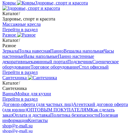
Ковры
Здоровье, спорт и красота
Каталог
/
Здоровье, спорт и красота
Массажные кресла
Перейти в раздел
Разное
Каталог
/
Разное
Зеркала
Полка навесная
Панно
Вешалка напольная
Часы
настенные
Вазы напольные
Панно настенные
декоративные
каминный портал
Подсвечник
Сценическое
оборудование
Торговое оборудование
Стол офисный
Перейти в раздел
Сантехника
Каталог
/
Сантехника
Ванна
Мойки для кухни
Перейти в раздел
Договор-оферта (для частных лиц)
Агентский договор оферта
(для юрлиц)
ОПТОВЫМ ПОКУПАТЕЛЯМ
Как сделать
заказ
Оплата и доставка
Политика безопасности
Полезная
информация
Контакты
shop@e-mall.su
shop@e-mall.su