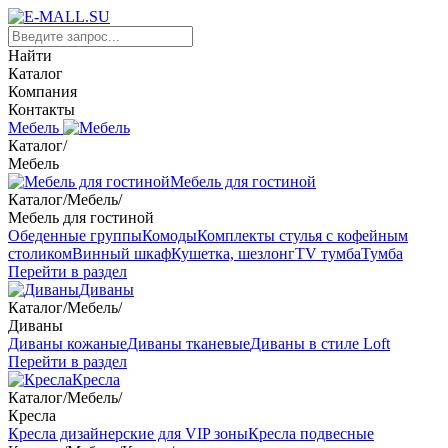
Найти
Каталог
Компания
Контакты
Мебель
Каталог
/
Мебель
Мебель для гостиной
Каталог
/
Мебель
/
Мебель для гостиной
Обеденные группы
Комоды
Комплекты стулья с кофейным
столиком
Винный шкаф
Кушетка, шезлонг
TV тумба
Тумба
Перейти в раздел
Диваны
Каталог
/
Мебель
/
Диваны
Диваны кожаные
Диваны тканевые
Диваны в стиле Loft
Перейти в раздел
Кресла
Каталог
/
Мебель
/
Кресла
Кресла дизайнерские для VIP зоны
Кресла подвесные