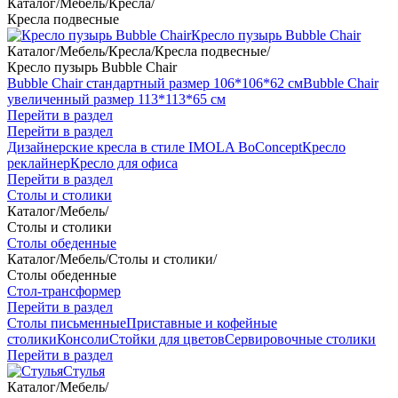
Каталог
/
Мебель
/
Кресла
/
Кресла подвесные
Кресло пузырь Bubble Chair
Каталог
/
Мебель
/
Кресла
/
Кресла подвесные
/
Кресло пузырь Bubble Chair
Bubble Chair стандартный размер 106*106*62 см
Bubble Chair
увеличенный размер 113*113*65 см
Перейти в раздел
Перейти в раздел
Дизайнерские кресла в стиле IMOLA BoConcept
Кресло
реклайнер
Кресло для офиса
Перейти в раздел
Столы и столики
Каталог
/
Мебель
/
Столы и столики
Столы обеденные
Каталог
/
Мебель
/
Столы и столики
/
Столы обеденные
Стол-трансформер
Перейти в раздел
Столы письменные
Приставные и кофейные
столики
Консоли
Стойки для цветов
Сервировочные столики
Перейти в раздел
Стулья
Каталог
/
Мебель
/