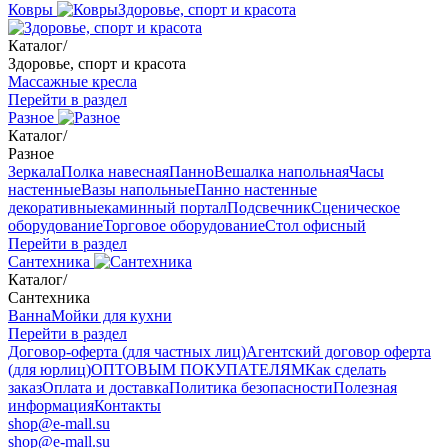
Ковры
Здоровье, спорт и красота
Каталог
/
Здоровье, спорт и красота
Массажные кресла
Перейти в раздел
Разное
Каталог
/
Разное
Зеркала
Полка навесная
Панно
Вешалка напольная
Часы
настенные
Вазы напольные
Панно настенные
декоративные
каминный портал
Подсвечник
Сценическое
оборудование
Торговое оборудование
Стол офисный
Перейти в раздел
Сантехника
Каталог
/
Сантехника
Ванна
Мойки для кухни
Перейти в раздел
Договор-оферта (для частных лиц)
Агентский договор оферта
(для юрлиц)
ОПТОВЫМ ПОКУПАТЕЛЯМ
Как сделать
заказ
Оплата и доставка
Политика безопасности
Полезная
информация
Контакты
shop@e-mall.su
shop@e-mall.su