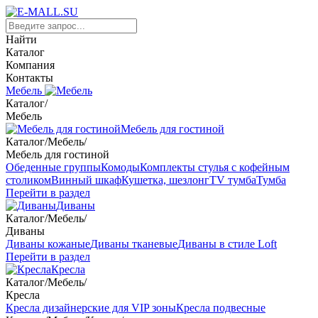
Найти
Каталог
Компания
Контакты
Мебель
Каталог
/
Мебель
Мебель для гостиной
Каталог
/
Мебель
/
Мебель для гостиной
Обеденные группы
Комоды
Комплекты стулья с кофейным
столиком
Винный шкаф
Кушетка, шезлонг
TV тумба
Тумба
Перейти в раздел
Диваны
Каталог
/
Мебель
/
Диваны
Диваны кожаные
Диваны тканевые
Диваны в стиле Loft
Перейти в раздел
Кресла
Каталог
/
Мебель
/
Кресла
Кресла дизайнерские для VIP зоны
Кресла подвесные