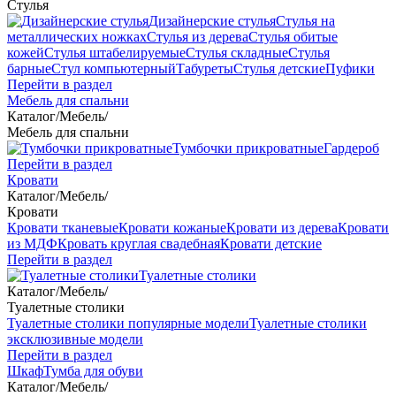
Стулья
Дизайнерские стулья
Стулья на
металлических ножках
Стулья из дерева
Стулья обитые
кожей
Стулья штабелируемые
Стулья складные
Стулья
барные
Стул компьютерный
Табуреты
Стулья детские
Пуфики
Перейти в раздел
Мебель для спальни
Каталог
/
Мебель
/
Мебель для спальни
Тумбочки прикроватные
Гардероб
Перейти в раздел
Кровати
Каталог
/
Мебель
/
Кровати
Кровати тканевые
Кровати кожаные
Кровати из дерева
Кровати
из МДФ
Кровать круглая свадебная
Кровати детские
Перейти в раздел
Туалетные столики
Каталог
/
Мебель
/
Туалетные столики
Туалетные столики популярные модели
Туалетные столики
эксклюзивные модели
Перейти в раздел
Шкаф
Тумба для обуви
Каталог
/
Мебель
/