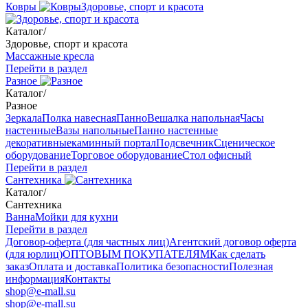
Ковры
Здоровье, спорт и красота
Каталог
/
Здоровье, спорт и красота
Массажные кресла
Перейти в раздел
Разное
Каталог
/
Разное
Зеркала
Полка навесная
Панно
Вешалка напольная
Часы
настенные
Вазы напольные
Панно настенные
декоративные
каминный портал
Подсвечник
Сценическое
оборудование
Торговое оборудование
Стол офисный
Перейти в раздел
Сантехника
Каталог
/
Сантехника
Ванна
Мойки для кухни
Перейти в раздел
Договор-оферта (для частных лиц)
Агентский договор оферта
(для юрлиц)
ОПТОВЫМ ПОКУПАТЕЛЯМ
Как сделать
заказ
Оплата и доставка
Политика безопасности
Полезная
информация
Контакты
shop@e-mall.su
shop@e-mall.su