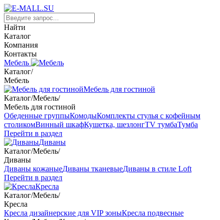
Найти
Каталог
Компания
Контакты
Мебель
Каталог
/
Мебель
Мебель для гостиной
Каталог
/
Мебель
/
Мебель для гостиной
Обеденные группы
Комоды
Комплекты стулья с кофейным
столиком
Винный шкаф
Кушетка, шезлонг
TV тумба
Тумба
Перейти в раздел
Диваны
Каталог
/
Мебель
/
Диваны
Диваны кожаные
Диваны тканевые
Диваны в стиле Loft
Перейти в раздел
Кресла
Каталог
/
Мебель
/
Кресла
Кресла дизайнерские для VIP зоны
Кресла подвесные