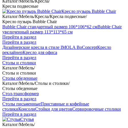
Каталог
/
Мебель
/
Кресла
/
Кресла подвесные
Кресло пузырь Bubble Chair
Каталог
/
Мебель
/
Кресла
/
Кресла подвесные
/
Кресло пузырь Bubble Chair
Bubble Chair стандартный размер 106*106*62 см
Bubble Chair
увеличенный размер 113*113*65 см
Перейти в раздел
Перейти в раздел
Дизайнерские кресла в стиле IMOLA BoConcept
Кресло
реклайнер
Кресло для офиса
Перейти в раздел
Столы и столики
Каталог
/
Мебель
/
Столы и столики
Столы обеденные
Каталог
/
Мебель
/
Столы и столики
/
Столы обеденные
Стол-трансформер
Перейти в раздел
Столы письменные
Приставные и кофейные
столики
Консоли
Стойки для цветов
Сервировочные столики
Перейти в раздел
Стулья
Каталог
/
Мебель
/