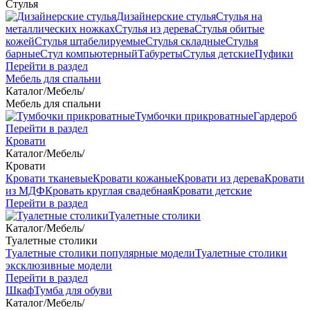
Стулья
Дизайнерские стулья
Стулья на
металлических ножках
Стулья из дерева
Стулья обитые
кожей
Стулья штабелируемые
Стулья складные
Стулья
барные
Стул компьютерный
Табуреты
Стулья детские
Пуфики
Перейти в раздел
Мебель для спальни
Каталог
/
Мебель
/
Мебель для спальни
Тумбочки прикроватные
Гардероб
Перейти в раздел
Кровати
Каталог
/
Мебель
/
Кровати
Кровати тканевые
Кровати кожаные
Кровати из дерева
Кровати
из МДФ
Кровать круглая свадебная
Кровати детские
Перейти в раздел
Туалетные столики
Каталог
/
Мебель
/
Туалетные столики
Туалетные столики популярные модели
Туалетные столики
эксклюзивные модели
Перейти в раздел
Шкаф
Тумба для обуви
Каталог
/
Мебель
/