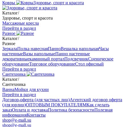
Ковры
Здоровье, спорт и красота
Каталог
/
Здоровье, спорт и красота
Массажные кресла
Перейти в раздел
Разное
Каталог
/
Разное
Зеркала
Полка навесная
Панно
Вешалка напольная
Часы
настенные
Вазы напольные
Панно настенные
декоративные
каминный портал
Подсвечник
Сценическое
оборудование
Торговое оборудование
Стол офисный
Перейти в раздел
Сантехника
Каталог
/
Сантехника
Ванна
Мойки для кухни
Перейти в раздел
Договор-оферта (для частных лиц)
Агентский договор оферта
(для юрлиц)
ОПТОВЫМ ПОКУПАТЕЛЯМ
Как сделать
заказ
Оплата и доставка
Политика безопасности
Полезная
информация
Контакты
shop@e-mall.su
shop@e-mall.su