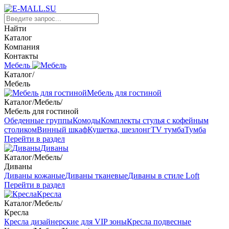
Найти
Каталог
Компания
Контакты
Мебель
Каталог
/
Мебель
Мебель для гостиной
Каталог
/
Мебель
/
Мебель для гостиной
Обеденные группы
Комоды
Комплекты стулья с кофейным
столиком
Винный шкаф
Кушетка, шезлонг
TV тумба
Тумба
Перейти в раздел
Диваны
Каталог
/
Мебель
/
Диваны
Диваны кожаные
Диваны тканевые
Диваны в стиле Loft
Перейти в раздел
Кресла
Каталог
/
Мебель
/
Кресла
Кресла дизайнерские для VIP зоны
Кресла подвесные