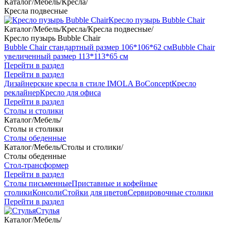
Каталог
/
Мебель
/
Кресла
/
Кресла подвесные
Кресло пузырь Bubble Chair
Каталог
/
Мебель
/
Кресла
/
Кресла подвесные
/
Кресло пузырь Bubble Chair
Bubble Chair стандартный размер 106*106*62 см
Bubble Chair
увеличенный размер 113*113*65 см
Перейти в раздел
Перейти в раздел
Дизайнерские кресла в стиле IMOLA BoConcept
Кресло
реклайнер
Кресло для офиса
Перейти в раздел
Столы и столики
Каталог
/
Мебель
/
Столы и столики
Столы обеденные
Каталог
/
Мебель
/
Столы и столики
/
Столы обеденные
Стол-трансформер
Перейти в раздел
Столы письменные
Приставные и кофейные
столики
Консоли
Стойки для цветов
Сервировочные столики
Перейти в раздел
Стулья
Каталог
/
Мебель
/