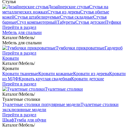
Стулья
Дизайнерские стулья
Стулья на
металлических ножках
Стулья из дерева
Стулья обитые
кожей
Стулья штабелируемые
Стулья складные
Стулья
барные
Стул компьютерный
Табуреты
Стулья детские
Пуфики
Перейти в раздел
Мебель для спальни
Каталог
/
Мебель
/
Мебель для спальни
Тумбочки прикроватные
Гардероб
Перейти в раздел
Кровати
Каталог
/
Мебель
/
Кровати
Кровати тканевые
Кровати кожаные
Кровати из дерева
Кровати
из МДФ
Кровать круглая свадебная
Кровати детские
Перейти в раздел
Туалетные столики
Каталог
/
Мебель
/
Туалетные столики
Туалетные столики популярные модели
Туалетные столики
эксклюзивные модели
Перейти в раздел
Шкаф
Тумба для обуви
Каталог
/
Мебель
/