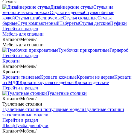
Стулья
Дизайнерские стулья
Стулья на
металлических ножках
Стулья из дерева
Стулья обитые
кожей
Стулья штабелируемые
Стулья складные
Стулья
барные
Стул компьютерный
Табуреты
Стулья детские
Пуфики
Перейти в раздел
Мебель для спальни
Каталог
/
Мебель
/
Мебель для спальни
Тумбочки прикроватные
Гардероб
Перейти в раздел
Кровати
Каталог
/
Мебель
/
Кровати
Кровати тканевые
Кровати кожаные
Кровати из дерева
Кровати
из МДФ
Кровать круглая свадебная
Кровати детские
Перейти в раздел
Туалетные столики
Каталог
/
Мебель
/
Туалетные столики
Туалетные столики популярные модели
Туалетные столики
эксклюзивные модели
Перейти в раздел
Шкаф
Тумба для обуви
Каталог
/
Мебель
/