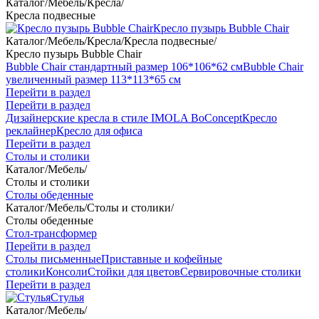
Каталог
/
Мебель
/
Кресла
/
Кресла подвесные
Кресло пузырь Bubble Chair
Каталог
/
Мебель
/
Кресла
/
Кресла подвесные
/
Кресло пузырь Bubble Chair
Bubble Chair стандартный размер 106*106*62 см
Bubble Chair
увеличенный размер 113*113*65 см
Перейти в раздел
Перейти в раздел
Дизайнерские кресла в стиле IMOLA BoConcept
Кресло
реклайнер
Кресло для офиса
Перейти в раздел
Столы и столики
Каталог
/
Мебель
/
Столы и столики
Столы обеденные
Каталог
/
Мебель
/
Столы и столики
/
Столы обеденные
Стол-трансформер
Перейти в раздел
Столы письменные
Приставные и кофейные
столики
Консоли
Стойки для цветов
Сервировочные столики
Перейти в раздел
Стулья
Каталог
/
Мебель
/