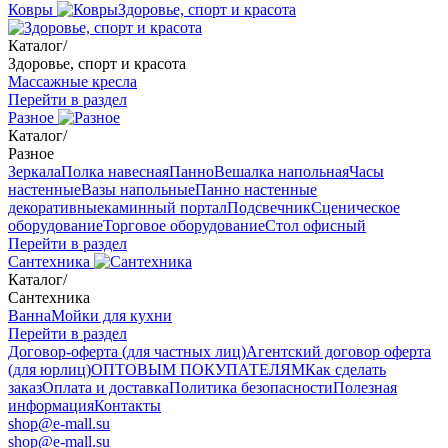
Ковры
Здоровье, спорт и красота
Каталог
/
Здоровье, спорт и красота
Массажные кресла
Перейти в раздел
Разное
Каталог
/
Разное
Зеркала
Полка навесная
Панно
Вешалка напольная
Часы
настенные
Вазы напольные
Панно настенные
декоративные
каминный портал
Подсвечник
Сценическое
оборудование
Торговое оборудование
Стол офисный
Перейти в раздел
Сантехника
Каталог
/
Сантехника
Ванна
Мойки для кухни
Перейти в раздел
Договор-оферта (для частных лиц)
Агентский договор оферта
(для юрлиц)
ОПТОВЫМ ПОКУПАТЕЛЯМ
Как сделать
заказ
Оплата и доставка
Политика безопасности
Полезная
информация
Контакты
shop@e-mall.su
shop@e-mall.su