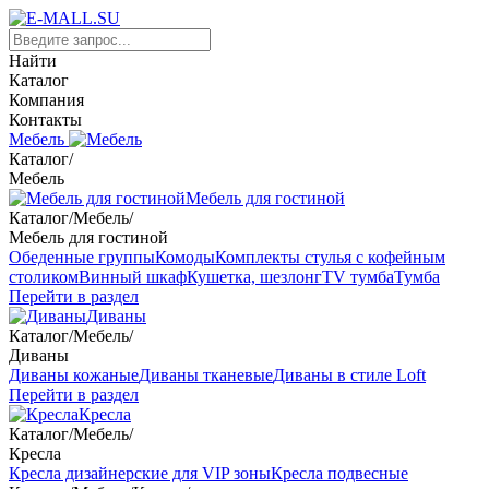
Найти
Каталог
Компания
Контакты
Мебель
Каталог
/
Мебель
Мебель для гостиной
Каталог
/
Мебель
/
Мебель для гостиной
Обеденные группы
Комоды
Комплекты стулья с кофейным
столиком
Винный шкаф
Кушетка, шезлонг
TV тумба
Тумба
Перейти в раздел
Диваны
Каталог
/
Мебель
/
Диваны
Диваны кожаные
Диваны тканевые
Диваны в стиле Loft
Перейти в раздел
Кресла
Каталог
/
Мебель
/
Кресла
Кресла дизайнерские для VIP зоны
Кресла подвесные