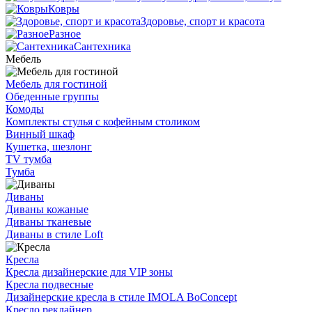
Ковры
Здоровье, спорт и красота
Разное
Сантехника
Мебель
Мебель для гостиной
Обеденные группы
Комоды
Комплекты стулья с кофейным столиком
Винный шкаф
Кушетка, шезлонг
TV тумба
Тумба
Диваны
Диваны кожаные
Диваны тканевые
Диваны в стиле Loft
Кресла
Кресла дизайнерские для VIP зоны
Кресла подвесные
Дизайнерские кресла в стиле IMOLA BoConcept
Кресло реклайнер