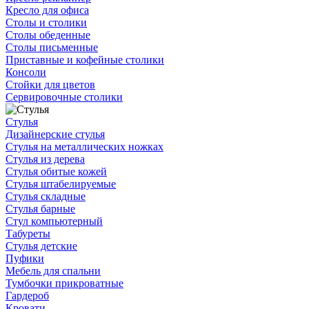
Кресло для офиса
Столы и столики
Столы обеденные
Столы письменные
Приставные и кофейные столики
Консоли
Стойки для цветов
Сервировочные столики
Стулья
Дизайнерские стулья
Стулья на металлических ножках
Стулья из дерева
Стулья обитые кожей
Стулья штабелируемые
Стулья складные
Стулья барные
Стул компьютерный
Табуреты
Стулья детские
Пуфики
Мебель для спальни
Тумбочки прикроватные
Гардероб
Кровати