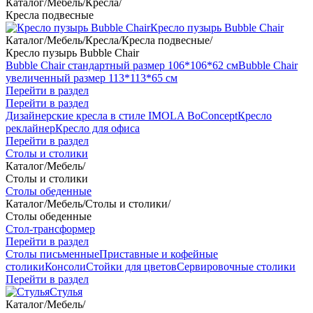
Каталог
/
Мебель
/
Кресла
/
Кресла подвесные
Кресло пузырь Bubble Chair
Каталог
/
Мебель
/
Кресла
/
Кресла подвесные
/
Кресло пузырь Bubble Chair
Bubble Chair стандартный размер 106*106*62 см
Bubble Chair
увеличенный размер 113*113*65 см
Перейти в раздел
Перейти в раздел
Дизайнерские кресла в стиле IMOLA BoConcept
Кресло
реклайнер
Кресло для офиса
Перейти в раздел
Столы и столики
Каталог
/
Мебель
/
Столы и столики
Столы обеденные
Каталог
/
Мебель
/
Столы и столики
/
Столы обеденные
Стол-трансформер
Перейти в раздел
Столы письменные
Приставные и кофейные
столики
Консоли
Стойки для цветов
Сервировочные столики
Перейти в раздел
Стулья
Каталог
/
Мебель
/