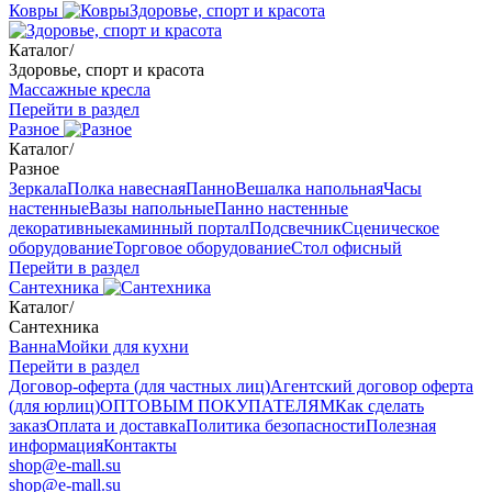
Ковры
Здоровье, спорт и красота
Каталог
/
Здоровье, спорт и красота
Массажные кресла
Перейти в раздел
Разное
Каталог
/
Разное
Зеркала
Полка навесная
Панно
Вешалка напольная
Часы
настенные
Вазы напольные
Панно настенные
декоративные
каминный портал
Подсвечник
Сценическое
оборудование
Торговое оборудование
Стол офисный
Перейти в раздел
Сантехника
Каталог
/
Сантехника
Ванна
Мойки для кухни
Перейти в раздел
Договор-оферта (для частных лиц)
Агентский договор оферта
(для юрлиц)
ОПТОВЫМ ПОКУПАТЕЛЯМ
Как сделать
заказ
Оплата и доставка
Политика безопасности
Полезная
информация
Контакты
shop@e-mall.su
shop@e-mall.su