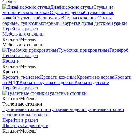
Стулья
Дизайнерские стулья
Стулья на
металлических ножках
Стулья из дерева
Стулья обитые
кожей
Стулья штабелируемые
Стулья складные
Стулья
барные
Стул компьютерный
Табуреты
Стулья детские
Пуфики
Перейти в раздел
Мебель для спальни
Каталог
/
Мебель
/
Мебель для спальни
Тумбочки прикроватные
Гардероб
Перейти в раздел
Кровати
Каталог
/
Мебель
/
Кровати
Кровати тканевые
Кровати кожаные
Кровати из дерева
Кровати
из МДФ
Кровать круглая свадебная
Кровати детские
Перейти в раздел
Туалетные столики
Каталог
/
Мебель
/
Туалетные столики
Туалетные столики популярные модели
Туалетные столики
эксклюзивные модели
Перейти в раздел
Шкаф
Тумба для обуви
Каталог
/
Мебель
/