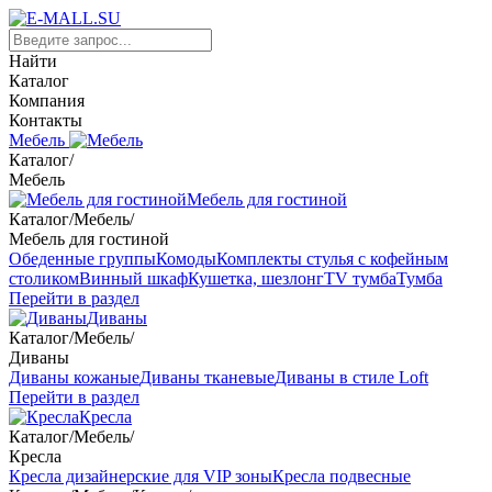
Найти
Каталог
Компания
Контакты
Мебель
Каталог
/
Мебель
Мебель для гостиной
Каталог
/
Мебель
/
Мебель для гостиной
Обеденные группы
Комоды
Комплекты стулья с кофейным
столиком
Винный шкаф
Кушетка, шезлонг
TV тумба
Тумба
Перейти в раздел
Диваны
Каталог
/
Мебель
/
Диваны
Диваны кожаные
Диваны тканевые
Диваны в стиле Loft
Перейти в раздел
Кресла
Каталог
/
Мебель
/
Кресла
Кресла дизайнерские для VIP зоны
Кресла подвесные