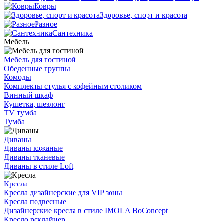
Ковры
Здоровье, спорт и красота
Разное
Сантехника
Мебель
Мебель для гостиной
Обеденные группы
Комоды
Комплекты стулья с кофейным столиком
Винный шкаф
Кушетка, шезлонг
TV тумба
Тумба
Диваны
Диваны кожаные
Диваны тканевые
Диваны в стиле Loft
Кресла
Кресла дизайнерские для VIP зоны
Кресла подвесные
Дизайнерские кресла в стиле IMOLA BoConcept
Кресло реклайнер