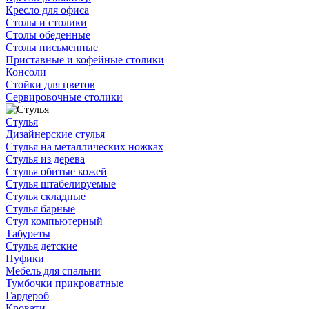
Кресло для офиса
Столы и столики
Столы обеденные
Столы письменные
Приставные и кофейные столики
Консоли
Стойки для цветов
Сервировочные столики
Стулья
Дизайнерские стулья
Стулья на металлических ножках
Стулья из дерева
Стулья обитые кожей
Стулья штабелируемые
Стулья складные
Стулья барные
Стул компьютерный
Табуреты
Стулья детские
Пуфики
Мебель для спальни
Тумбочки прикроватные
Гардероб
Кровати