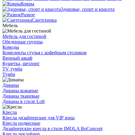
Ковры
Здоровье, спорт и красота
Разное
Сантехника
Мебель
Мебель для гостиной
Обеденные группы
Комоды
Комплекты стулья с кофейным столиком
Винный шкаф
Кушетка, шезлонг
TV тумба
Тумба
Диваны
Диваны кожаные
Диваны тканевые
Диваны в стиле Loft
Кресла
Кресла дизайнерские для VIP зоны
Кресла подвесные
Дизайнерские кресла в стиле IMOLA BoConcept
Кресло реклайнер