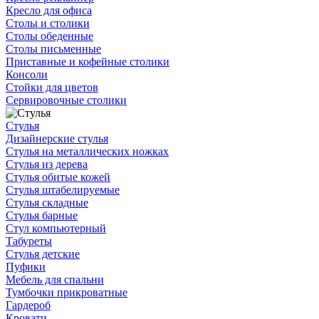
Кресло для офиса
Столы и столики
Столы обеденные
Столы письменные
Приставные и кофейные столики
Консоли
Стойки для цветов
Сервировочные столики
Стулья
Дизайнерские стулья
Стулья на металлических ножках
Стулья из дерева
Стулья обитые кожей
Стулья штабелируемые
Стулья складные
Стулья барные
Стул компьютерный
Табуреты
Стулья детские
Пуфики
Мебель для спальни
Тумбочки прикроватные
Гардероб
Кровати