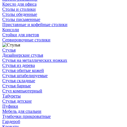
Кресло для офиса
Столы и столики
Столы обеденные
Столы письменные
Приставные и кофейные столики
Консоли
Стойки для цветов
Сервировочные столики
Стулья
Дизайнерские стулья
Стулья на металлических ножках
Стулья из дерева
Стулья обитые кожей
Стулья штабелируемые
Стулья складные
Стулья барные
Стул компьютерный
Табуреты
Стулья детские
Пуфики
Мебель для спальни
Тумбочки прикроватные
Гардероб
Кровати