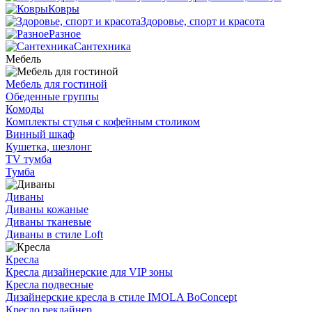
Ковры
Здоровье, спорт и красота
Разное
Сантехника
Мебель
Мебель для гостиной
Обеденные группы
Комоды
Комплекты стулья с кофейным столиком
Винный шкаф
Кушетка, шезлонг
TV тумба
Тумба
Диваны
Диваны кожаные
Диваны тканевые
Диваны в стиле Loft
Кресла
Кресла дизайнерские для VIP зоны
Кресла подвесные
Дизайнерские кресла в стиле IMOLA BoConcept
Кресло реклайнер