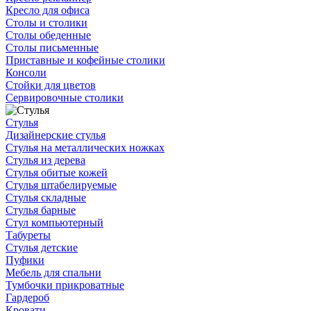
Кресло для офиса
Столы и столики
Столы обеденные
Столы письменные
Приставные и кофейные столики
Консоли
Стойки для цветов
Сервировочные столики
Стулья
Дизайнерские стулья
Стулья на металлических ножках
Стулья из дерева
Стулья обитые кожей
Стулья штабелируемые
Стулья складные
Стулья барные
Стул компьютерный
Табуреты
Стулья детские
Пуфики
Мебель для спальни
Тумбочки прикроватные
Гардероб
Кровати