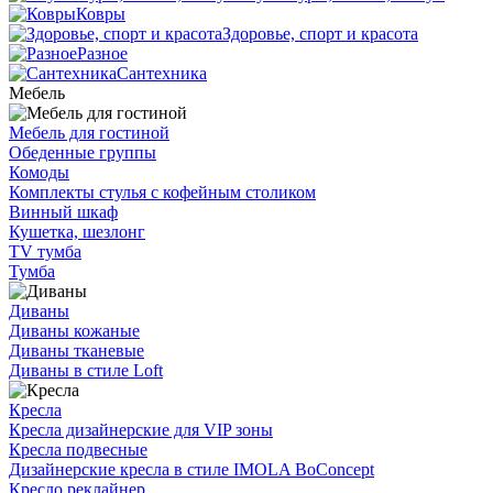
Ковры
Здоровье, спорт и красота
Разное
Сантехника
Мебель
Мебель для гостиной
Обеденные группы
Комоды
Комплекты стулья с кофейным столиком
Винный шкаф
Кушетка, шезлонг
TV тумба
Тумба
Диваны
Диваны кожаные
Диваны тканевые
Диваны в стиле Loft
Кресла
Кресла дизайнерские для VIP зоны
Кресла подвесные
Дизайнерские кресла в стиле IMOLA BoConcept
Кресло реклайнер