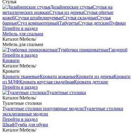
Стулья
Дизайнерские стулья
Стулья на
металлических ножках
Стулья из дерева
Стулья обитые
кожей
Стулья штабелируемые
Стулья складные
Стулья
барные
Стул компьютерный
Табуреты
Стулья детские
Пуфики
Перейти в раздел
Мебель для спальни
Каталог
/
Мебель
/
Мебель для спальни
Тумбочки прикроватные
Гардероб
Перейти в раздел
Кровати
Каталог
/
Мебель
/
Кровати
Кровати тканевые
Кровати кожаные
Кровати из дерева
Кровати
из МДФ
Кровать круглая свадебная
Кровати детские
Перейти в раздел
Туалетные столики
Каталог
/
Мебель
/
Туалетные столики
Туалетные столики популярные модели
Туалетные столики
эксклюзивные модели
Перейти в раздел
Шкаф
Тумба для обуви
Каталог
/
Мебель
/