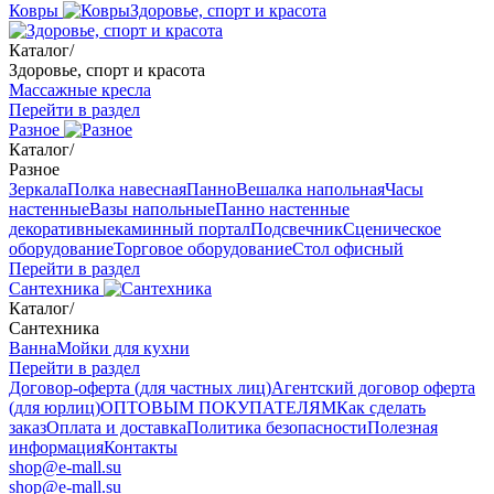
Ковры
Здоровье, спорт и красота
Каталог
/
Здоровье, спорт и красота
Массажные кресла
Перейти в раздел
Разное
Каталог
/
Разное
Зеркала
Полка навесная
Панно
Вешалка напольная
Часы
настенные
Вазы напольные
Панно настенные
декоративные
каминный портал
Подсвечник
Сценическое
оборудование
Торговое оборудование
Стол офисный
Перейти в раздел
Сантехника
Каталог
/
Сантехника
Ванна
Мойки для кухни
Перейти в раздел
Договор-оферта (для частных лиц)
Агентский договор оферта
(для юрлиц)
ОПТОВЫМ ПОКУПАТЕЛЯМ
Как сделать
заказ
Оплата и доставка
Политика безопасности
Полезная
информация
Контакты
shop@e-mall.su
shop@e-mall.su