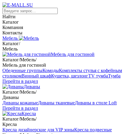
Найти
Каталог
Компания
Контакты
Мебель
Каталог
/
Мебель
Мебель для гостиной
Каталог
/
Мебель
/
Мебель для гостиной
Обеденные группы
Комоды
Комплекты стулья с кофейным
столиком
Винный шкаф
Кушетка, шезлонг
TV тумба
Тумба
Перейти в раздел
Диваны
Каталог
/
Мебель
/
Диваны
Диваны кожаные
Диваны тканевые
Диваны в стиле Loft
Перейти в раздел
Кресла
Каталог
/
Мебель
/
Кресла
Кресла дизайнерские для VIP зоны
Кресла подвесные