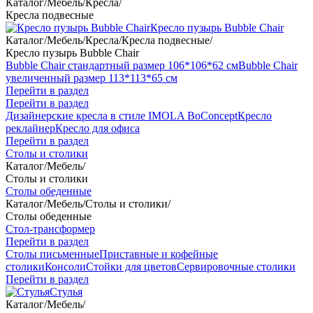
Каталог
/
Мебель
/
Кресла
/
Кресла подвесные
Кресло пузырь Bubble Chair
Каталог
/
Мебель
/
Кресла
/
Кресла подвесные
/
Кресло пузырь Bubble Chair
Bubble Chair стандартный размер 106*106*62 см
Bubble Chair
увеличенный размер 113*113*65 см
Перейти в раздел
Перейти в раздел
Дизайнерские кресла в стиле IMOLA BoConcept
Кресло
реклайнер
Кресло для офиса
Перейти в раздел
Столы и столики
Каталог
/
Мебель
/
Столы и столики
Столы обеденные
Каталог
/
Мебель
/
Столы и столики
/
Столы обеденные
Стол-трансформер
Перейти в раздел
Столы письменные
Приставные и кофейные
столики
Консоли
Стойки для цветов
Сервировочные столики
Перейти в раздел
Стулья
Каталог
/
Мебель
/