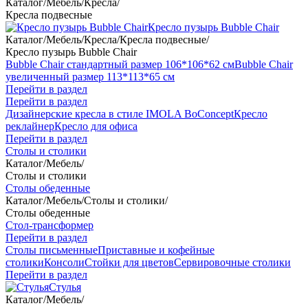
Каталог
/
Мебель
/
Кресла
/
Кресла подвесные
Кресло пузырь Bubble Chair
Каталог
/
Мебель
/
Кресла
/
Кресла подвесные
/
Кресло пузырь Bubble Chair
Bubble Chair стандартный размер 106*106*62 см
Bubble Chair
увеличенный размер 113*113*65 см
Перейти в раздел
Перейти в раздел
Дизайнерские кресла в стиле IMOLA BoConcept
Кресло
реклайнер
Кресло для офиса
Перейти в раздел
Столы и столики
Каталог
/
Мебель
/
Столы и столики
Столы обеденные
Каталог
/
Мебель
/
Столы и столики
/
Столы обеденные
Стол-трансформер
Перейти в раздел
Столы письменные
Приставные и кофейные
столики
Консоли
Стойки для цветов
Сервировочные столики
Перейти в раздел
Стулья
Каталог
/
Мебель
/