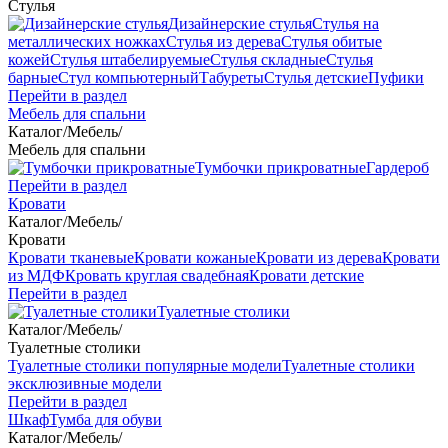
Стулья
Дизайнерские стулья
Стулья на
металлических ножках
Стулья из дерева
Стулья обитые
кожей
Стулья штабелируемые
Стулья складные
Стулья
барные
Стул компьютерный
Табуреты
Стулья детские
Пуфики
Перейти в раздел
Мебель для спальни
Каталог
/
Мебель
/
Мебель для спальни
Тумбочки прикроватные
Гардероб
Перейти в раздел
Кровати
Каталог
/
Мебель
/
Кровати
Кровати тканевые
Кровати кожаные
Кровати из дерева
Кровати
из МДФ
Кровать круглая свадебная
Кровати детские
Перейти в раздел
Туалетные столики
Каталог
/
Мебель
/
Туалетные столики
Туалетные столики популярные модели
Туалетные столики
эксклюзивные модели
Перейти в раздел
Шкаф
Тумба для обуви
Каталог
/
Мебель
/