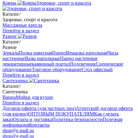
Ковры
Здоровье, спорт и красота
Каталог
/
Здоровье, спорт и красота
Массажные кресла
Перейти в раздел
Разное
Каталог
/
Разное
Зеркала
Полка навесная
Панно
Вешалка напольная
Часы
настенные
Вазы напольные
Панно настенные
декоративные
каминный портал
Подсвечник
Сценическое
оборудование
Торговое оборудование
Стол офисный
Перейти в раздел
Сантехника
Каталог
/
Сантехника
Ванна
Мойки для кухни
Перейти в раздел
Договор-оферта (для частных лиц)
Агентский договор оферта
(для юрлиц)
ОПТОВЫМ ПОКУПАТЕЛЯМ
Как сделать
заказ
Оплата и доставка
Политика безопасности
Полезная
информация
Контакты
shop@e-mall.su
shop@e-mall.su