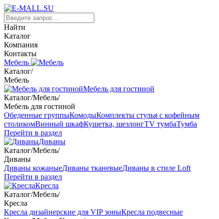
Найти
Каталог
Компания
Контакты
Мебель
Каталог
/
Мебель
Мебель для гостиной
Каталог
/
Мебель
/
Мебель для гостиной
Обеденные группы
Комоды
Комплекты стулья с кофейным
столиком
Винный шкаф
Кушетка, шезлонг
TV тумба
Тумба
Перейти в раздел
Диваны
Каталог
/
Мебель
/
Диваны
Диваны кожаные
Диваны тканевые
Диваны в стиле Loft
Перейти в раздел
Кресла
Каталог
/
Мебель
/
Кресла
Кресла дизайнерские для VIP зоны
Кресла подвесные