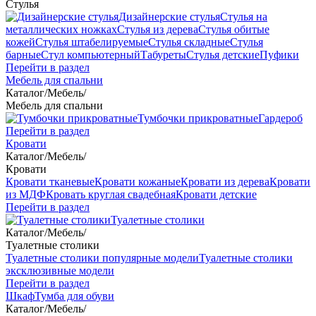
Стулья
Дизайнерские стулья
Стулья на
металлических ножках
Стулья из дерева
Стулья обитые
кожей
Стулья штабелируемые
Стулья складные
Стулья
барные
Стул компьютерный
Табуреты
Стулья детские
Пуфики
Перейти в раздел
Мебель для спальни
Каталог
/
Мебель
/
Мебель для спальни
Тумбочки прикроватные
Гардероб
Перейти в раздел
Кровати
Каталог
/
Мебель
/
Кровати
Кровати тканевые
Кровати кожаные
Кровати из дерева
Кровати
из МДФ
Кровать круглая свадебная
Кровати детские
Перейти в раздел
Туалетные столики
Каталог
/
Мебель
/
Туалетные столики
Туалетные столики популярные модели
Туалетные столики
эксклюзивные модели
Перейти в раздел
Шкаф
Тумба для обуви
Каталог
/
Мебель
/