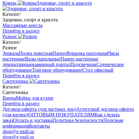
Ковры
Здоровье, спорт и красота
Каталог
/
Здоровье, спорт и красота
Массажные кресла
Перейти в раздел
Разное
Каталог
/
Разное
Зеркала
Полка навесная
Панно
Вешалка напольная
Часы
настенные
Вазы напольные
Панно настенные
декоративные
каминный портал
Подсвечник
Сценическое
оборудование
Торговое оборудование
Стол офисный
Перейти в раздел
Сантехника
Каталог
/
Сантехника
Ванна
Мойки для кухни
Перейти в раздел
Договор-оферта (для частных лиц)
Агентский договор оферта
(для юрлиц)
ОПТОВЫМ ПОКУПАТЕЛЯМ
Как сделать
заказ
Оплата и доставка
Политика безопасности
Полезная
информация
Контакты
shop@e-mall.su
shop@e-mall.su