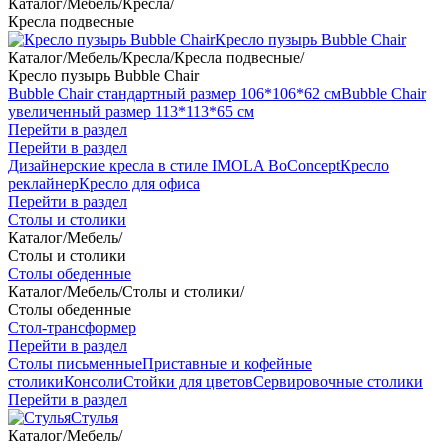
Каталог
/
Мебель
/
Кресла
/
Кресла подвесные
Кресло пузырь Bubble Chair
Каталог
/
Мебель
/
Кресла
/
Кресла подвесные
/
Кресло пузырь Bubble Chair
Bubble Chair стандартный размер 106*106*62 см
Bubble Chair
увеличенный размер 113*113*65 см
Перейти в раздел
Перейти в раздел
Дизайнерские кресла в стиле IMOLA BoConcept
Кресло
реклайнер
Кресло для офиса
Перейти в раздел
Столы и столики
Каталог
/
Мебель
/
Столы и столики
Столы обеденные
Каталог
/
Мебель
/
Столы и столики
/
Столы обеденные
Стол-трансформер
Перейти в раздел
Столы письменные
Приставные и кофейные
столики
Консоли
Стойки для цветов
Сервировочные столики
Перейти в раздел
Стулья
Каталог
/
Мебель
/