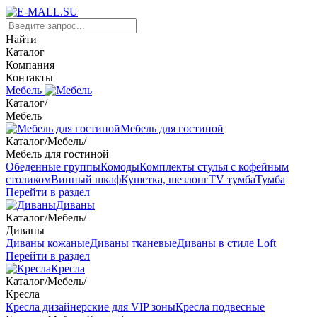
Найти
Каталог
Компания
Контакты
Мебель
Каталог
/
Мебель
Мебель для гостиной
Каталог
/
Мебель
/
Мебель для гостиной
Обеденные группы
Комоды
Комплекты стулья с кофейным
столиком
Винный шкаф
Кушетка, шезлонг
TV тумба
Тумба
Перейти в раздел
Диваны
Каталог
/
Мебель
/
Диваны
Диваны кожаные
Диваны тканевые
Диваны в стиле Loft
Перейти в раздел
Кресла
Каталог
/
Мебель
/
Кресла
Кресла дизайнерские для VIP зоны
Кресла подвесные