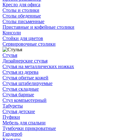
Кресло для офиса
Столы и столики
Столы обеденные
Столы письменные
Приставные и кофейные столики
Консоли
Стойки для цветов
Сервировочные столики
Стулья
Дизайнерские стулья
Стулья на металлических ножках
Стулья из дерева
Стулья обитые кожей
Стулья штабелируемые
Стулья складные
Стулья барные
Стул компьютерный
Табуреты
Стулья детские
Пуфики
Мебель для спальни
Тумбочки прикроватные
Гардероб
Кровати