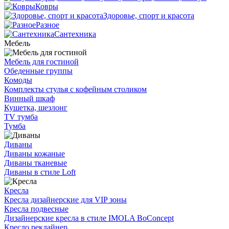
Ковры
Здоровье, спорт и красота
Разное
Сантехника
Мебель
Мебель для гостиной
Обеденные группы
Комоды
Комплекты стулья с кофейным столиком
Винный шкаф
Кушетка, шезлонг
TV тумба
Тумба
Диваны
Диваны кожаные
Диваны тканевые
Диваны в стиле Loft
Кресла
Кресла дизайнерские для VIP зоны
Кресла подвесные
Дизайнерские кресла в стиле IMOLA BoConcept
Кресло реклайнер