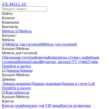
Найти
Каталог
Компания
Контакты
Мебель
Каталог
/
Мебель
Мебель для гостиной
Каталог
/
Мебель
/
Мебель для гостиной
Обеденные группы
Комоды
Комплекты стулья с кофейным
столиком
Винный шкаф
Кушетка, шезлонг
TV тумба
Тумба
Перейти в раздел
Диваны
Каталог
/
Мебель
/
Диваны
Диваны кожаные
Диваны тканевые
Диваны в стиле Loft
Перейти в раздел
Кресла
Каталог
/
Мебель
/
Кресла
Кресла дизайнерские для VIP зоны
Кресла подвесные