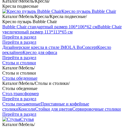
Каталог
/
Мебель
/
Кресла
/
Кресла подвесные
Кресло пузырь Bubble Chair
Каталог
/
Мебель
/
Кресла
/
Кресла подвесные
/
Кресло пузырь Bubble Chair
Bubble Chair стандартный размер 106*106*62 см
Bubble Chair
увеличенный размер 113*113*65 см
Перейти в раздел
Перейти в раздел
Дизайнерские кресла в стиле IMOLA BoConcept
Кресло
реклайнер
Кресло для офиса
Перейти в раздел
Столы и столики
Каталог
/
Мебель
/
Столы и столики
Столы обеденные
Каталог
/
Мебель
/
Столы и столики
/
Столы обеденные
Стол-трансформер
Перейти в раздел
Столы письменные
Приставные и кофейные
столики
Консоли
Стойки для цветов
Сервировочные столики
Перейти в раздел
Стулья
Каталог
/
Мебель
/