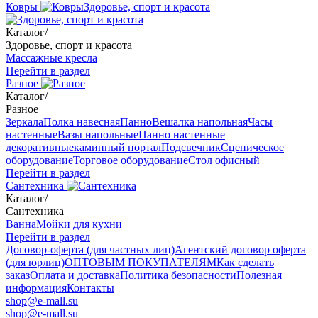
Ковры
Здоровье, спорт и красота
Каталог
/
Здоровье, спорт и красота
Массажные кресла
Перейти в раздел
Разное
Каталог
/
Разное
Зеркала
Полка навесная
Панно
Вешалка напольная
Часы
настенные
Вазы напольные
Панно настенные
декоративные
каминный портал
Подсвечник
Сценическое
оборудование
Торговое оборудование
Стол офисный
Перейти в раздел
Сантехника
Каталог
/
Сантехника
Ванна
Мойки для кухни
Перейти в раздел
Договор-оферта (для частных лиц)
Агентский договор оферта
(для юрлиц)
ОПТОВЫМ ПОКУПАТЕЛЯМ
Как сделать
заказ
Оплата и доставка
Политика безопасности
Полезная
информация
Контакты
shop@e-mall.su
shop@e-mall.su