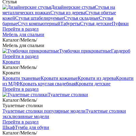
Стулья
Дизайнерские стулья
Стулья на
металлических ножках
Стулья из дерева
Стулья обитые
кожей
Стулья штабелируемые
Стулья складные
Стулья
барные
Стул компьютерный
Табуреты
Стулья детские
Пуфики
Перейти в раздел
Мебель для спальни
Каталог
/
Мебель
/
Мебель для спальни
Тумбочки прикроватные
Гардероб
Перейти в раздел
Кровати
Каталог
/
Мебель
/
Кровати
Кровати тканевые
Кровати кожаные
Кровати из дерева
Кровати
из МДФ
Кровать круглая свадебная
Кровати детские
Перейти в раздел
Туалетные столики
Каталог
/
Мебель
/
Туалетные столики
Туалетные столики популярные модели
Туалетные столики
эксклюзивные модели
Перейти в раздел
Шкаф
Тумба для обуви
Каталог
/
Мебель
/