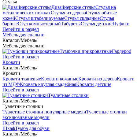
Стулья
Дизайнерские стулья
Стулья на
металлических ножках
Стулья из дерева
Стулья обитые
кожей
Стулья штабелируемые
Стулья складные
Стулья
барные
Стул компьютерный
Табуреты
Стулья детские
Пуфики
Перейти в раздел
Мебель для спальни
Каталог
/
Мебель
/
Мебель для спальни
Тумбочки прикроватные
Гардероб
Перейти в раздел
Кровати
Каталог
/
Мебель
/
Кровати
Кровати тканевые
Кровати кожаные
Кровати из дерева
Кровати
из МДФ
Кровать круглая свадебная
Кровати детские
Перейти в раздел
Туалетные столики
Каталог
/
Мебель
/
Туалетные столики
Туалетные столики популярные модели
Туалетные столики
эксклюзивные модели
Перейти в раздел
Шкаф
Тумба для обуви
Каталог
/
Мебель
/