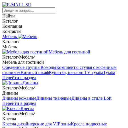
Найти
Каталог
Компания
Контакты
Мебель
Каталог
/
Мебель
Мебель для гостиной
Каталог
/
Мебель
/
Мебель для гостиной
Обеденные группы
Комоды
Комплекты стулья с кофейным
столиком
Винный шкаф
Кушетка, шезлонг
TV тумба
Тумба
Перейти в раздел
Диваны
Каталог
/
Мебель
/
Диваны
Диваны кожаные
Диваны тканевые
Диваны в стиле Loft
Перейти в раздел
Кресла
Каталог
/
Мебель
/
Кресла
Кресла дизайнерские для VIP зоны
Кресла подвесные