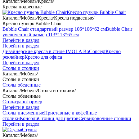
Каталог
/
Мебель
/
Кресла
/
Кресла подвесные
Кресло пузырь Bubble Chair
Каталог
/
Мебель
/
Кресла
/
Кресла подвесные
/
Кресло пузырь Bubble Chair
Bubble Chair стандартный размер 106*106*62 см
Bubble Chair
увеличенный размер 113*113*65 см
Перейти в раздел
Перейти в раздел
Дизайнерские кресла в стиле IMOLA BoConcept
Кресло
реклайнер
Кресло для офиса
Перейти в раздел
Столы и столики
Каталог
/
Мебель
/
Столы и столики
Столы обеденные
Каталог
/
Мебель
/
Столы и столики
/
Столы обеденные
Стол-трансформер
Перейти в раздел
Столы письменные
Приставные и кофейные
столики
Консоли
Стойки для цветов
Сервировочные столики
Перейти в раздел
Стулья
Каталог
/
Мебель
/