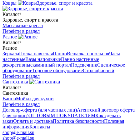
Ковры
Здоровье, спорт и красота
Каталог
/
Здоровье, спорт и красота
Массажные кресла
Перейти в раздел
Разное
Каталог
/
Разное
Зеркала
Полка навесная
Панно
Вешалка напольная
Часы
настенные
Вазы напольные
Панно настенные
декоративные
каминный портал
Подсвечник
Сценическое
оборудование
Торговое оборудование
Стол офисный
Перейти в раздел
Сантехника
Каталог
/
Сантехника
Ванна
Мойки для кухни
Перейти в раздел
Договор-оферта (для частных лиц)
Агентский договор оферта
(для юрлиц)
ОПТОВЫМ ПОКУПАТЕЛЯМ
Как сделать
заказ
Оплата и доставка
Политика безопасности
Полезная
информация
Контакты
shop@e-mall.su
shop@e-mall.su