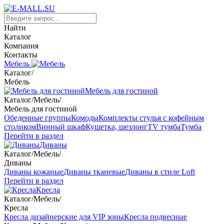
Найти
Каталог
Компания
Контакты
Мебель
Каталог
/
Мебель
Мебель для гостиной
Каталог
/
Мебель
/
Мебель для гостиной
Обеденные группы
Комоды
Комплекты стулья с кофейным
столиком
Винный шкаф
Кушетка, шезлонг
TV тумба
Тумба
Перейти в раздел
Диваны
Каталог
/
Мебель
/
Диваны
Диваны кожаные
Диваны тканевые
Диваны в стиле Loft
Перейти в раздел
Кресла
Каталог
/
Мебель
/
Кресла
Кресла дизайнерские для VIP зоны
Кресла подвесные