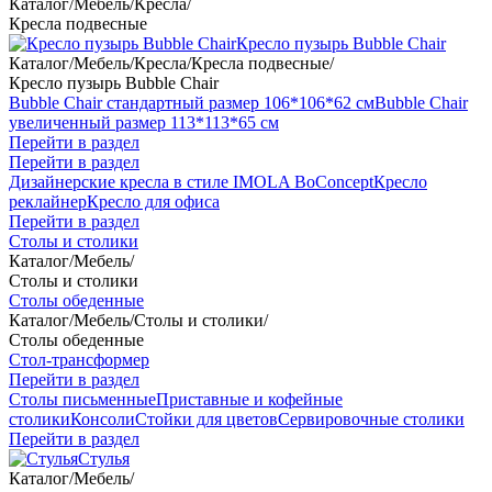
Каталог
/
Мебель
/
Кресла
/
Кресла подвесные
Кресло пузырь Bubble Chair
Каталог
/
Мебель
/
Кресла
/
Кресла подвесные
/
Кресло пузырь Bubble Chair
Bubble Chair стандартный размер 106*106*62 см
Bubble Chair
увеличенный размер 113*113*65 см
Перейти в раздел
Перейти в раздел
Дизайнерские кресла в стиле IMOLA BoConcept
Кресло
реклайнер
Кресло для офиса
Перейти в раздел
Столы и столики
Каталог
/
Мебель
/
Столы и столики
Столы обеденные
Каталог
/
Мебель
/
Столы и столики
/
Столы обеденные
Стол-трансформер
Перейти в раздел
Столы письменные
Приставные и кофейные
столики
Консоли
Стойки для цветов
Сервировочные столики
Перейти в раздел
Стулья
Каталог
/
Мебель
/