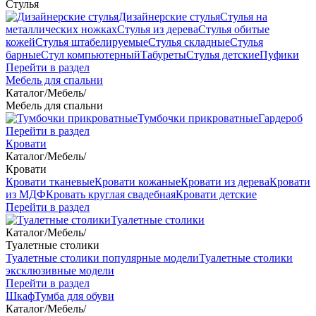
Стулья
Дизайнерские стулья
Стулья на
металлических ножках
Стулья из дерева
Стулья обитые
кожей
Стулья штабелируемые
Стулья складные
Стулья
барные
Стул компьютерный
Табуреты
Стулья детские
Пуфики
Перейти в раздел
Мебель для спальни
Каталог
/
Мебель
/
Мебель для спальни
Тумбочки прикроватные
Гардероб
Перейти в раздел
Кровати
Каталог
/
Мебель
/
Кровати
Кровати тканевые
Кровати кожаные
Кровати из дерева
Кровати
из МДФ
Кровать круглая свадебная
Кровати детские
Перейти в раздел
Туалетные столики
Каталог
/
Мебель
/
Туалетные столики
Туалетные столики популярные модели
Туалетные столики
эксклюзивные модели
Перейти в раздел
Шкаф
Тумба для обуви
Каталог
/
Мебель
/