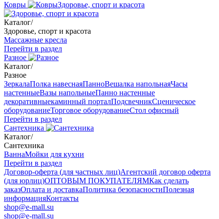
Ковры
Здоровье, спорт и красота
Каталог
/
Здоровье, спорт и красота
Массажные кресла
Перейти в раздел
Разное
Каталог
/
Разное
Зеркала
Полка навесная
Панно
Вешалка напольная
Часы
настенные
Вазы напольные
Панно настенные
декоративные
каминный портал
Подсвечник
Сценическое
оборудование
Торговое оборудование
Стол офисный
Перейти в раздел
Сантехника
Каталог
/
Сантехника
Ванна
Мойки для кухни
Перейти в раздел
Договор-оферта (для частных лиц)
Агентский договор оферта
(для юрлиц)
ОПТОВЫМ ПОКУПАТЕЛЯМ
Как сделать
заказ
Оплата и доставка
Политика безопасности
Полезная
информация
Контакты
shop@e-mall.su
shop@e-mall.su