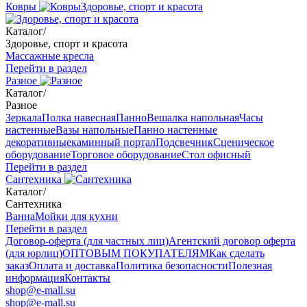
Ковры
Здоровье, спорт и красота
Каталог
/
Здоровье, спорт и красота
Массажные кресла
Перейти в раздел
Разное
Каталог
/
Разное
Зеркала
Полка навесная
Панно
Вешалка напольная
Часы
настенные
Вазы напольные
Панно настенные
декоративные
каминный портал
Подсвечник
Сценическое
оборудование
Торговое оборудование
Стол офисный
Перейти в раздел
Сантехника
Каталог
/
Сантехника
Ванна
Мойки для кухни
Перейти в раздел
Договор-оферта (для частных лиц)
Агентский договор оферта
(для юрлиц)
ОПТОВЫМ ПОКУПАТЕЛЯМ
Как сделать
заказ
Оплата и доставка
Политика безопасности
Полезная
информация
Контакты
shop@e-mall.su
shop@e-mall.su