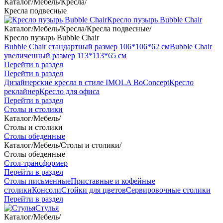
Каталог
/
Мебель
/
Кресла
/
Кресла подвесные
Кресло пузырь Bubble Chair
Каталог
/
Мебель
/
Кресла
/
Кресла подвесные
/
Кресло пузырь Bubble Chair
Bubble Chair стандартный размер 106*106*62 см
Bubble Chair
увеличенный размер 113*113*65 см
Перейти в раздел
Перейти в раздел
Дизайнерские кресла в стиле IMOLA BoConcept
Кресло
реклайнер
Кресло для офиса
Перейти в раздел
Столы и столики
Каталог
/
Мебель
/
Столы и столики
Столы обеденные
Каталог
/
Мебель
/
Столы и столики
/
Столы обеденные
Стол-трансформер
Перейти в раздел
Столы письменные
Приставные и кофейные
столики
Консоли
Стойки для цветов
Сервировочные столики
Перейти в раздел
Стулья
Каталог
/
Мебель
/