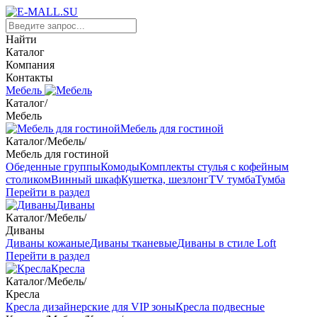
Найти
Каталог
Компания
Контакты
Мебель
Каталог
/
Мебель
Мебель для гостиной
Каталог
/
Мебель
/
Мебель для гостиной
Обеденные группы
Комоды
Комплекты стулья с кофейным
столиком
Винный шкаф
Кушетка, шезлонг
TV тумба
Тумба
Перейти в раздел
Диваны
Каталог
/
Мебель
/
Диваны
Диваны кожаные
Диваны тканевые
Диваны в стиле Loft
Перейти в раздел
Кресла
Каталог
/
Мебель
/
Кресла
Кресла дизайнерские для VIP зоны
Кресла подвесные