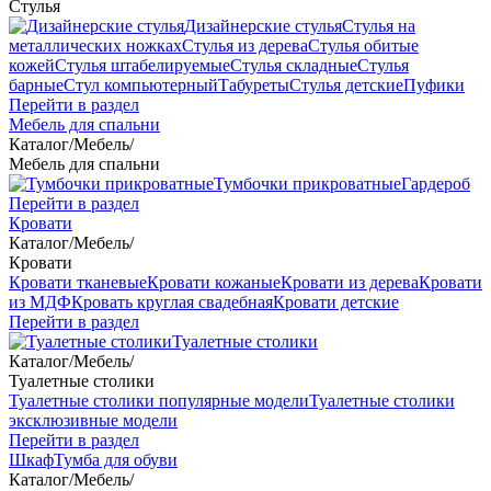
Стулья
Дизайнерские стулья
Стулья на
металлических ножках
Стулья из дерева
Стулья обитые
кожей
Стулья штабелируемые
Стулья складные
Стулья
барные
Стул компьютерный
Табуреты
Стулья детские
Пуфики
Перейти в раздел
Мебель для спальни
Каталог
/
Мебель
/
Мебель для спальни
Тумбочки прикроватные
Гардероб
Перейти в раздел
Кровати
Каталог
/
Мебель
/
Кровати
Кровати тканевые
Кровати кожаные
Кровати из дерева
Кровати
из МДФ
Кровать круглая свадебная
Кровати детские
Перейти в раздел
Туалетные столики
Каталог
/
Мебель
/
Туалетные столики
Туалетные столики популярные модели
Туалетные столики
эксклюзивные модели
Перейти в раздел
Шкаф
Тумба для обуви
Каталог
/
Мебель
/