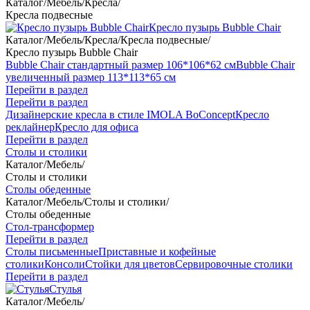
Каталог
/
Мебель
/
Кресла
/
Кресла подвесные
Кресло пузырь Bubble Chair
Каталог
/
Мебель
/
Кресла
/
Кресла подвесные
/
Кресло пузырь Bubble Chair
Bubble Chair стандартный размер 106*106*62 см
Bubble Chair
увеличенный размер 113*113*65 см
Перейти в раздел
Перейти в раздел
Дизайнерские кресла в стиле IMOLA BoConcept
Кресло
реклайнер
Кресло для офиса
Перейти в раздел
Столы и столики
Каталог
/
Мебель
/
Столы и столики
Столы обеденные
Каталог
/
Мебель
/
Столы и столики
/
Столы обеденные
Стол-трансформер
Перейти в раздел
Столы письменные
Приставные и кофейные
столики
Консоли
Стойки для цветов
Сервировочные столики
Перейти в раздел
Стулья
Каталог
/
Мебель
/