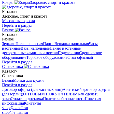
Ковры
Здоровье, спорт и красота
Каталог
/
Здоровье, спорт и красота
Массажные кресла
Перейти в раздел
Разное
Каталог
/
Разное
Зеркала
Полка навесная
Панно
Вешалка напольная
Часы
настенные
Вазы напольные
Панно настенные
декоративные
каминный портал
Подсвечник
Сценическое
оборудование
Торговое оборудование
Стол офисный
Перейти в раздел
Сантехника
Каталог
/
Сантехника
Ванна
Мойки для кухни
Перейти в раздел
Договор-оферта (для частных лиц)
Агентский договор оферта
(для юрлиц)
ОПТОВЫМ ПОКУПАТЕЛЯМ
Как сделать
заказ
Оплата и доставка
Политика безопасности
Полезная
информация
Контакты
shop@e-mall.su
shop@e-mall.su