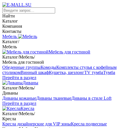
Найти
Каталог
Компания
Контакты
Мебель
Каталог
/
Мебель
Мебель для гостиной
Каталог
/
Мебель
/
Мебель для гостиной
Обеденные группы
Комоды
Комплекты стулья с кофейным
столиком
Винный шкаф
Кушетка, шезлонг
TV тумба
Тумба
Перейти в раздел
Диваны
Каталог
/
Мебель
/
Диваны
Диваны кожаные
Диваны тканевые
Диваны в стиле Loft
Перейти в раздел
Кресла
Каталог
/
Мебель
/
Кресла
Кресла дизайнерские для VIP зоны
Кресла подвесные