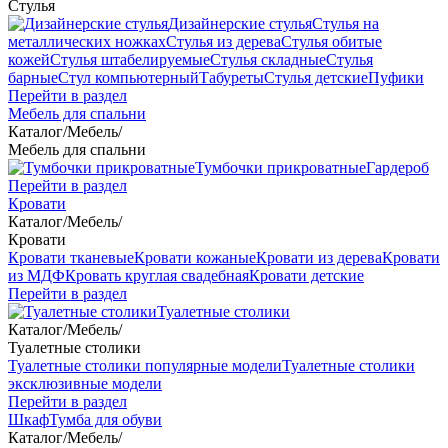
Стулья
Дизайнерские стулья
Стулья на
металлических ножках
Стулья из дерева
Стулья обитые
кожей
Стулья штабелируемые
Стулья складные
Стулья
барные
Стул компьютерный
Табуреты
Стулья детские
Пуфики
Перейти в раздел
Мебель для спальни
Каталог
/
Мебель
/
Мебель для спальни
Тумбочки прикроватные
Гардероб
Перейти в раздел
Кровати
Каталог
/
Мебель
/
Кровати
Кровати тканевые
Кровати кожаные
Кровати из дерева
Кровати
из МДФ
Кровать круглая свадебная
Кровати детские
Перейти в раздел
Туалетные столики
Каталог
/
Мебель
/
Туалетные столики
Туалетные столики популярные модели
Туалетные столики
эксклюзивные модели
Перейти в раздел
Шкаф
Тумба для обуви
Каталог
/
Мебель
/