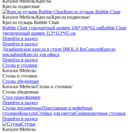
Каталог
/
Мебель
/
Кресла
/
Кресла подвесные
Кресло пузырь Bubble Chair
Каталог
/
Мебель
/
Кресла
/
Кресла подвесные
/
Кресло пузырь Bubble Chair
Bubble Chair стандартный размер 106*106*62 см
Bubble Chair
увеличенный размер 113*113*65 см
Перейти в раздел
Перейти в раздел
Дизайнерские кресла в стиле IMOLA BoConcept
Кресло
реклайнер
Кресло для офиса
Перейти в раздел
Столы и столики
Каталог
/
Мебель
/
Столы и столики
Столы обеденные
Каталог
/
Мебель
/
Столы и столики
/
Столы обеденные
Стол-трансформер
Перейти в раздел
Столы письменные
Приставные и кофейные
столики
Консоли
Стойки для цветов
Сервировочные столики
Перейти в раздел
Стулья
Каталог
/
Мебель
/