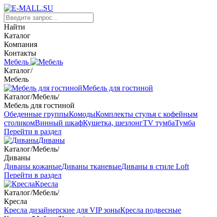
Найти
Каталог
Компания
Контакты
Мебель
Каталог
/
Мебель
Мебель для гостиной
Каталог
/
Мебель
/
Мебель для гостиной
Обеденные группы
Комоды
Комплекты стулья с кофейным
столиком
Винный шкаф
Кушетка, шезлонг
TV тумба
Тумба
Перейти в раздел
Диваны
Каталог
/
Мебель
/
Диваны
Диваны кожаные
Диваны тканевые
Диваны в стиле Loft
Перейти в раздел
Кресла
Каталог
/
Мебель
/
Кресла
Кресла дизайнерские для VIP зоны
Кресла подвесные