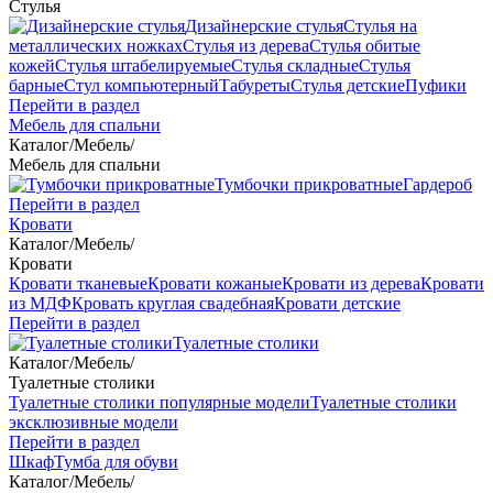
Стулья
Дизайнерские стулья
Стулья на
металлических ножках
Стулья из дерева
Стулья обитые
кожей
Стулья штабелируемые
Стулья складные
Стулья
барные
Стул компьютерный
Табуреты
Стулья детские
Пуфики
Перейти в раздел
Мебель для спальни
Каталог
/
Мебель
/
Мебель для спальни
Тумбочки прикроватные
Гардероб
Перейти в раздел
Кровати
Каталог
/
Мебель
/
Кровати
Кровати тканевые
Кровати кожаные
Кровати из дерева
Кровати
из МДФ
Кровать круглая свадебная
Кровати детские
Перейти в раздел
Туалетные столики
Каталог
/
Мебель
/
Туалетные столики
Туалетные столики популярные модели
Туалетные столики
эксклюзивные модели
Перейти в раздел
Шкаф
Тумба для обуви
Каталог
/
Мебель
/