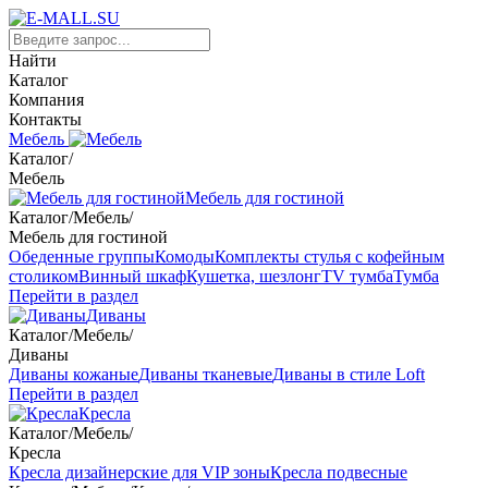
Найти
Каталог
Компания
Контакты
Мебель
Каталог
/
Мебель
Мебель для гостиной
Каталог
/
Мебель
/
Мебель для гостиной
Обеденные группы
Комоды
Комплекты стулья с кофейным
столиком
Винный шкаф
Кушетка, шезлонг
TV тумба
Тумба
Перейти в раздел
Диваны
Каталог
/
Мебель
/
Диваны
Диваны кожаные
Диваны тканевые
Диваны в стиле Loft
Перейти в раздел
Кресла
Каталог
/
Мебель
/
Кресла
Кресла дизайнерские для VIP зоны
Кресла подвесные