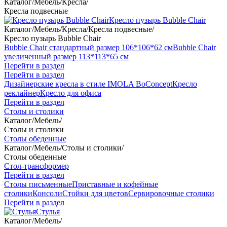
Каталог
/
Мебель
/
Кресла
/
Кресла подвесные
Кресло пузырь Bubble Chair
Каталог
/
Мебель
/
Кресла
/
Кресла подвесные
/
Кресло пузырь Bubble Chair
Bubble Chair стандартный размер 106*106*62 см
Bubble Chair
увеличенный размер 113*113*65 см
Перейти в раздел
Перейти в раздел
Дизайнерские кресла в стиле IMOLA BoConcept
Кресло
реклайнер
Кресло для офиса
Перейти в раздел
Столы и столики
Каталог
/
Мебель
/
Столы и столики
Столы обеденные
Каталог
/
Мебель
/
Столы и столики
/
Столы обеденные
Стол-трансформер
Перейти в раздел
Столы письменные
Приставные и кофейные
столики
Консоли
Стойки для цветов
Сервировочные столики
Перейти в раздел
Стулья
Каталог
/
Мебель
/