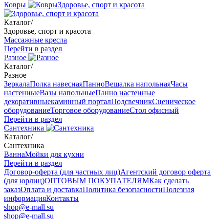
Ковры
Здоровье, спорт и красота
Каталог
/
Здоровье, спорт и красота
Массажные кресла
Перейти в раздел
Разное
Каталог
/
Разное
Зеркала
Полка навесная
Панно
Вешалка напольная
Часы
настенные
Вазы напольные
Панно настенные
декоративные
каминный портал
Подсвечник
Сценическое
оборудование
Торговое оборудование
Стол офисный
Перейти в раздел
Сантехника
Каталог
/
Сантехника
Ванна
Мойки для кухни
Перейти в раздел
Договор-оферта (для частных лиц)
Агентский договор оферта
(для юрлиц)
ОПТОВЫМ ПОКУПАТЕЛЯМ
Как сделать
заказ
Оплата и доставка
Политика безопасности
Полезная
информация
Контакты
shop@e-mall.su
shop@e-mall.su