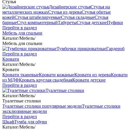
Стулья
Дизайнерские стулья
Стулья на
металлических ножках
Стулья из дерева
Стулья обитые
кожей
Стулья штабелируемые
Стулья складные
Стулья
барные
Стул компьютерный
Табуреты
Стулья детские
Пуфики
Перейти в раздел
Мебель для спальни
Каталог
/
Мебель
/
Мебель для спальни
Тумбочки прикроватные
Гардероб
Перейти в раздел
Кровати
Каталог
/
Мебель
/
Кровати
Кровати тканевые
Кровати кожаные
Кровати из дерева
Кровати
из МДФ
Кровать круглая свадебная
Кровати детские
Перейти в раздел
Туалетные столики
Каталог
/
Мебель
/
Туалетные столики
Туалетные столики популярные модели
Туалетные столики
эксклюзивные модели
Перейти в раздел
Шкаф
Тумба для обуви
Каталог
/
Мебель
/