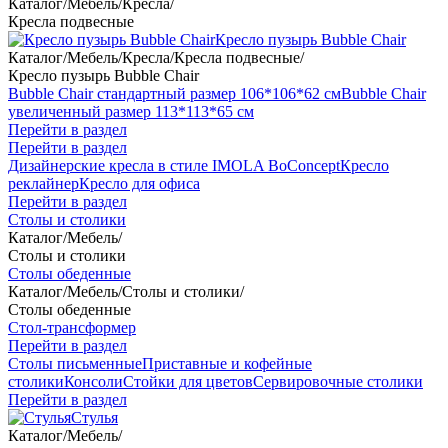
Каталог
/
Мебель
/
Кресла
/
Кресла подвесные
Кресло пузырь Bubble Chair
Каталог
/
Мебель
/
Кресла
/
Кресла подвесные
/
Кресло пузырь Bubble Chair
Bubble Chair стандартный размер 106*106*62 см
Bubble Chair
увеличенный размер 113*113*65 см
Перейти в раздел
Перейти в раздел
Дизайнерские кресла в стиле IMOLA BoConcept
Кресло
реклайнер
Кресло для офиса
Перейти в раздел
Столы и столики
Каталог
/
Мебель
/
Столы и столики
Столы обеденные
Каталог
/
Мебель
/
Столы и столики
/
Столы обеденные
Стол-трансформер
Перейти в раздел
Столы письменные
Приставные и кофейные
столики
Консоли
Стойки для цветов
Сервировочные столики
Перейти в раздел
Стулья
Каталог
/
Мебель
/