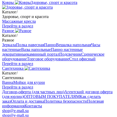
Ковры
Здоровье, спорт и красота
Каталог
/
Здоровье, спорт и красота
Массажные кресла
Перейти в раздел
Разное
Каталог
/
Разное
Зеркала
Полка навесная
Панно
Вешалка напольная
Часы
настенные
Вазы напольные
Панно настенные
декоративные
каминный портал
Подсвечник
Сценическое
оборудование
Торговое оборудование
Стол офисный
Перейти в раздел
Сантехника
Каталог
/
Сантехника
Ванна
Мойки для кухни
Перейти в раздел
Договор-оферта (для частных лиц)
Агентский договор оферта
(для юрлиц)
ОПТОВЫМ ПОКУПАТЕЛЯМ
Как сделать
заказ
Оплата и доставка
Политика безопасности
Полезная
информация
Контакты
shop@e-mall.su
shop@e-mall.su