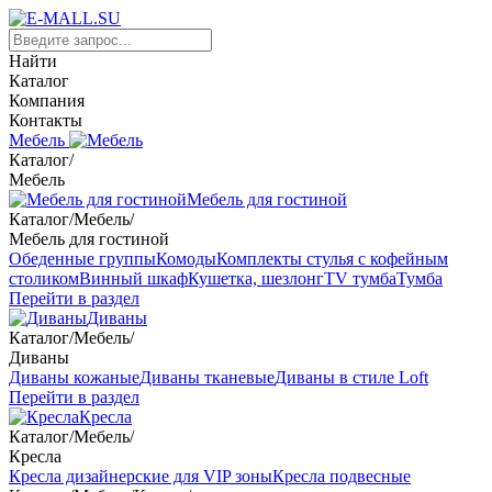
Найти
Каталог
Компания
Контакты
Мебель
Каталог
/
Мебель
Мебель для гостиной
Каталог
/
Мебель
/
Мебель для гостиной
Обеденные группы
Комоды
Комплекты стулья с кофейным
столиком
Винный шкаф
Кушетка, шезлонг
TV тумба
Тумба
Перейти в раздел
Диваны
Каталог
/
Мебель
/
Диваны
Диваны кожаные
Диваны тканевые
Диваны в стиле Loft
Перейти в раздел
Кресла
Каталог
/
Мебель
/
Кресла
Кресла дизайнерские для VIP зоны
Кресла подвесные