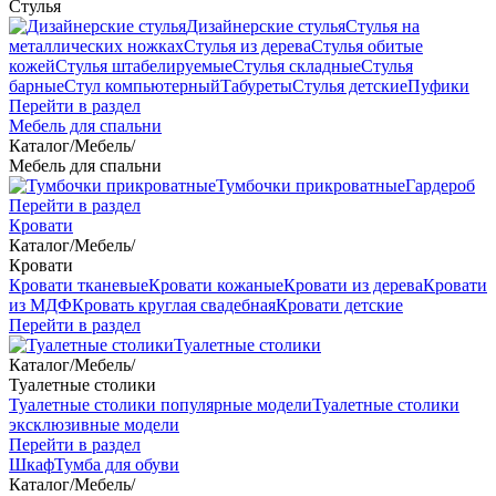
Стулья
Дизайнерские стулья
Стулья на
металлических ножках
Стулья из дерева
Стулья обитые
кожей
Стулья штабелируемые
Стулья складные
Стулья
барные
Стул компьютерный
Табуреты
Стулья детские
Пуфики
Перейти в раздел
Мебель для спальни
Каталог
/
Мебель
/
Мебель для спальни
Тумбочки прикроватные
Гардероб
Перейти в раздел
Кровати
Каталог
/
Мебель
/
Кровати
Кровати тканевые
Кровати кожаные
Кровати из дерева
Кровати
из МДФ
Кровать круглая свадебная
Кровати детские
Перейти в раздел
Туалетные столики
Каталог
/
Мебель
/
Туалетные столики
Туалетные столики популярные модели
Туалетные столики
эксклюзивные модели
Перейти в раздел
Шкаф
Тумба для обуви
Каталог
/
Мебель
/