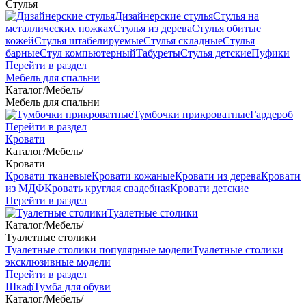
Стулья
Дизайнерские стулья
Стулья на
металлических ножках
Стулья из дерева
Стулья обитые
кожей
Стулья штабелируемые
Стулья складные
Стулья
барные
Стул компьютерный
Табуреты
Стулья детские
Пуфики
Перейти в раздел
Мебель для спальни
Каталог
/
Мебель
/
Мебель для спальни
Тумбочки прикроватные
Гардероб
Перейти в раздел
Кровати
Каталог
/
Мебель
/
Кровати
Кровати тканевые
Кровати кожаные
Кровати из дерева
Кровати
из МДФ
Кровать круглая свадебная
Кровати детские
Перейти в раздел
Туалетные столики
Каталог
/
Мебель
/
Туалетные столики
Туалетные столики популярные модели
Туалетные столики
эксклюзивные модели
Перейти в раздел
Шкаф
Тумба для обуви
Каталог
/
Мебель
/