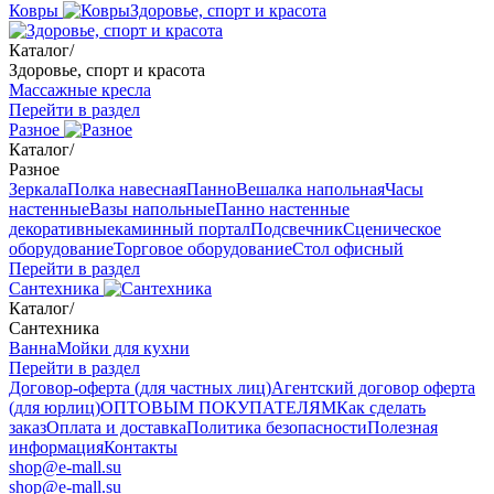
Ковры
Здоровье, спорт и красота
Каталог
/
Здоровье, спорт и красота
Массажные кресла
Перейти в раздел
Разное
Каталог
/
Разное
Зеркала
Полка навесная
Панно
Вешалка напольная
Часы
настенные
Вазы напольные
Панно настенные
декоративные
каминный портал
Подсвечник
Сценическое
оборудование
Торговое оборудование
Стол офисный
Перейти в раздел
Сантехника
Каталог
/
Сантехника
Ванна
Мойки для кухни
Перейти в раздел
Договор-оферта (для частных лиц)
Агентский договор оферта
(для юрлиц)
ОПТОВЫМ ПОКУПАТЕЛЯМ
Как сделать
заказ
Оплата и доставка
Политика безопасности
Полезная
информация
Контакты
shop@e-mall.su
shop@e-mall.su