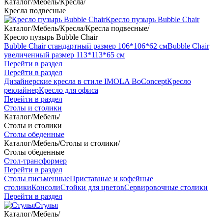
Каталог
/
Мебель
/
Кресла
/
Кресла подвесные
Кресло пузырь Bubble Chair
Каталог
/
Мебель
/
Кресла
/
Кресла подвесные
/
Кресло пузырь Bubble Chair
Bubble Chair стандартный размер 106*106*62 см
Bubble Chair
увеличенный размер 113*113*65 см
Перейти в раздел
Перейти в раздел
Дизайнерские кресла в стиле IMOLA BoConcept
Кресло
реклайнер
Кресло для офиса
Перейти в раздел
Столы и столики
Каталог
/
Мебель
/
Столы и столики
Столы обеденные
Каталог
/
Мебель
/
Столы и столики
/
Столы обеденные
Стол-трансформер
Перейти в раздел
Столы письменные
Приставные и кофейные
столики
Консоли
Стойки для цветов
Сервировочные столики
Перейти в раздел
Стулья
Каталог
/
Мебель
/