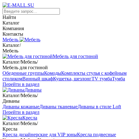
Найти
Каталог
Компания
Контакты
Мебель
Каталог
/
Мебель
Мебель для гостиной
Каталог
/
Мебель
/
Мебель для гостиной
Обеденные группы
Комоды
Комплекты стулья с кофейным
столиком
Винный шкаф
Кушетка, шезлонг
TV тумба
Тумба
Перейти в раздел
Диваны
Каталог
/
Мебель
/
Диваны
Диваны кожаные
Диваны тканевые
Диваны в стиле Loft
Перейти в раздел
Кресла
Каталог
/
Мебель
/
Кресла
Кресла дизайнерские для VIP зоны
Кресла подвесные