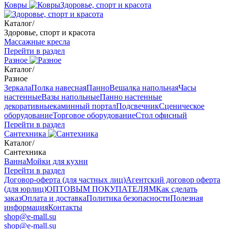
Ковры
Здоровье, спорт и красота
Каталог
/
Здоровье, спорт и красота
Массажные кресла
Перейти в раздел
Разное
Каталог
/
Разное
Зеркала
Полка навесная
Панно
Вешалка напольная
Часы
настенные
Вазы напольные
Панно настенные
декоративные
каминный портал
Подсвечник
Сценическое
оборудование
Торговое оборудование
Стол офисный
Перейти в раздел
Сантехника
Каталог
/
Сантехника
Ванна
Мойки для кухни
Перейти в раздел
Договор-оферта (для частных лиц)
Агентский договор оферта
(для юрлиц)
ОПТОВЫМ ПОКУПАТЕЛЯМ
Как сделать
заказ
Оплата и доставка
Политика безопасности
Полезная
информация
Контакты
shop@e-mall.su
shop@e-mall.su