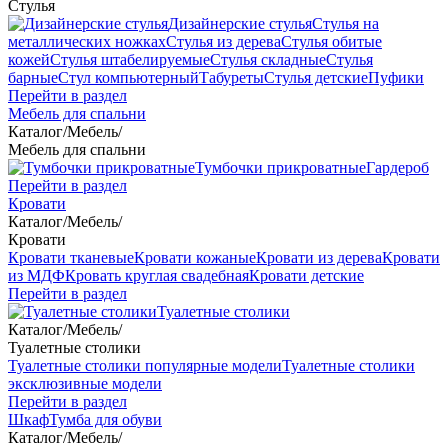
Стулья
Дизайнерские стулья
Стулья на
металлических ножках
Стулья из дерева
Стулья обитые
кожей
Стулья штабелируемые
Стулья складные
Стулья
барные
Стул компьютерный
Табуреты
Стулья детские
Пуфики
Перейти в раздел
Мебель для спальни
Каталог
/
Мебель
/
Мебель для спальни
Тумбочки прикроватные
Гардероб
Перейти в раздел
Кровати
Каталог
/
Мебель
/
Кровати
Кровати тканевые
Кровати кожаные
Кровати из дерева
Кровати
из МДФ
Кровать круглая свадебная
Кровати детские
Перейти в раздел
Туалетные столики
Каталог
/
Мебель
/
Туалетные столики
Туалетные столики популярные модели
Туалетные столики
эксклюзивные модели
Перейти в раздел
Шкаф
Тумба для обуви
Каталог
/
Мебель
/