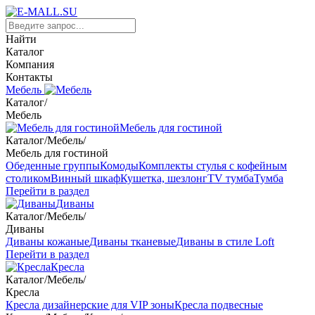
Найти
Каталог
Компания
Контакты
Мебель
Каталог
/
Мебель
Мебель для гостиной
Каталог
/
Мебель
/
Мебель для гостиной
Обеденные группы
Комоды
Комплекты стулья с кофейным
столиком
Винный шкаф
Кушетка, шезлонг
TV тумба
Тумба
Перейти в раздел
Диваны
Каталог
/
Мебель
/
Диваны
Диваны кожаные
Диваны тканевые
Диваны в стиле Loft
Перейти в раздел
Кресла
Каталог
/
Мебель
/
Кресла
Кресла дизайнерские для VIP зоны
Кресла подвесные