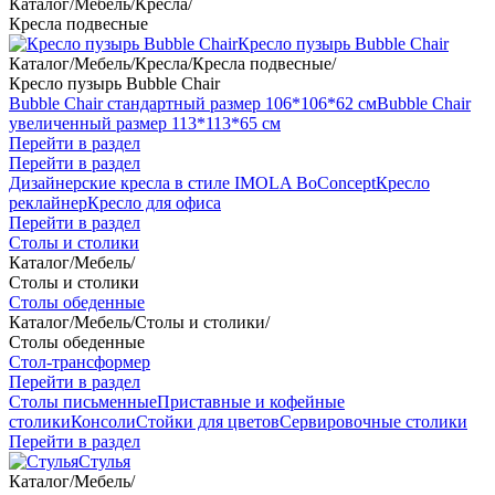
Каталог
/
Мебель
/
Кресла
/
Кресла подвесные
Кресло пузырь Bubble Chair
Каталог
/
Мебель
/
Кресла
/
Кресла подвесные
/
Кресло пузырь Bubble Chair
Bubble Chair стандартный размер 106*106*62 см
Bubble Chair
увеличенный размер 113*113*65 см
Перейти в раздел
Перейти в раздел
Дизайнерские кресла в стиле IMOLA BoConcept
Кресло
реклайнер
Кресло для офиса
Перейти в раздел
Столы и столики
Каталог
/
Мебель
/
Столы и столики
Столы обеденные
Каталог
/
Мебель
/
Столы и столики
/
Столы обеденные
Стол-трансформер
Перейти в раздел
Столы письменные
Приставные и кофейные
столики
Консоли
Стойки для цветов
Сервировочные столики
Перейти в раздел
Стулья
Каталог
/
Мебель
/