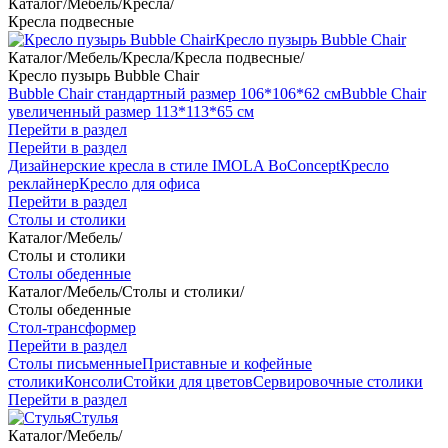
Каталог
/
Мебель
/
Кресла
/
Кресла подвесные
Кресло пузырь Bubble Chair
Каталог
/
Мебель
/
Кресла
/
Кресла подвесные
/
Кресло пузырь Bubble Chair
Bubble Chair стандартный размер 106*106*62 см
Bubble Chair
увеличенный размер 113*113*65 см
Перейти в раздел
Перейти в раздел
Дизайнерские кресла в стиле IMOLA BoConcept
Кресло
реклайнер
Кресло для офиса
Перейти в раздел
Столы и столики
Каталог
/
Мебель
/
Столы и столики
Столы обеденные
Каталог
/
Мебель
/
Столы и столики
/
Столы обеденные
Стол-трансформер
Перейти в раздел
Столы письменные
Приставные и кофейные
столики
Консоли
Стойки для цветов
Сервировочные столики
Перейти в раздел
Стулья
Каталог
/
Мебель
/