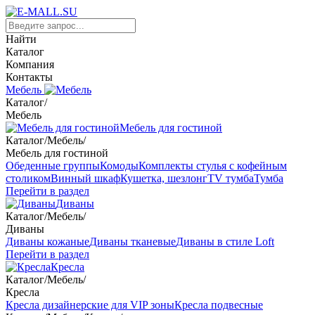
Найти
Каталог
Компания
Контакты
Мебель
Каталог
/
Мебель
Мебель для гостиной
Каталог
/
Мебель
/
Мебель для гостиной
Обеденные группы
Комоды
Комплекты стулья с кофейным
столиком
Винный шкаф
Кушетка, шезлонг
TV тумба
Тумба
Перейти в раздел
Диваны
Каталог
/
Мебель
/
Диваны
Диваны кожаные
Диваны тканевые
Диваны в стиле Loft
Перейти в раздел
Кресла
Каталог
/
Мебель
/
Кресла
Кресла дизайнерские для VIP зоны
Кресла подвесные