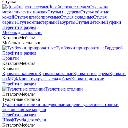
Стулья
Дизайнерские стулья
Стулья на
металлических ножках
Стулья из дерева
Стулья обитые
кожей
Стулья штабелируемые
Стулья складные
Стулья
барные
Стул компьютерный
Табуреты
Стулья детские
Пуфики
Перейти в раздел
Мебель для спальни
Каталог
/
Мебель
/
Мебель для спальни
Тумбочки прикроватные
Гардероб
Перейти в раздел
Кровати
Каталог
/
Мебель
/
Кровати
Кровати тканевые
Кровати кожаные
Кровати из дерева
Кровати
из МДФ
Кровать круглая свадебная
Кровати детские
Перейти в раздел
Туалетные столики
Каталог
/
Мебель
/
Туалетные столики
Туалетные столики популярные модели
Туалетные столики
эксклюзивные модели
Перейти в раздел
Шкаф
Тумба для обуви
Каталог
/
Мебель
/