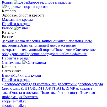
Ковры
Здоровье, спорт и красота
Каталог
/
Здоровье, спорт и красота
Массажные кресла
Перейти в раздел
Разное
Каталог
/
Разное
Зеркала
Полка навесная
Панно
Вешалка напольная
Часы
настенные
Вазы напольные
Панно настенные
декоративные
каминный портал
Подсвечник
Сценическое
оборудование
Торговое оборудование
Стол офисный
Перейти в раздел
Сантехника
Каталог
/
Сантехника
Ванна
Мойки для кухни
Перейти в раздел
Договор-оферта (для частных лиц)
Агентский договор оферта
(для юрлиц)
ОПТОВЫМ ПОКУПАТЕЛЯМ
Как сделать
заказ
Оплата и доставка
Политика безопасности
Полезная
информация
Контакты
shop@e-mall.su
shop@e-mall.su