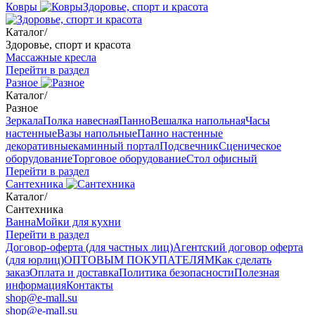
Ковры
Здоровье, спорт и красота
Каталог
/
Здоровье, спорт и красота
Массажные кресла
Перейти в раздел
Разное
Каталог
/
Разное
Зеркала
Полка навесная
Панно
Вешалка напольная
Часы
настенные
Вазы напольные
Панно настенные
декоративные
каминный портал
Подсвечник
Сценическое
оборудование
Торговое оборудование
Стол офисный
Перейти в раздел
Сантехника
Каталог
/
Сантехника
Ванна
Мойки для кухни
Перейти в раздел
Договор-оферта (для частных лиц)
Агентский договор оферта
(для юрлиц)
ОПТОВЫМ ПОКУПАТЕЛЯМ
Как сделать
заказ
Оплата и доставка
Политика безопасности
Полезная
информация
Контакты
shop@e-mall.su
shop@e-mall.su