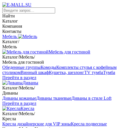
Найти
Каталог
Компания
Контакты
Мебель
Каталог
/
Мебель
Мебель для гостиной
Каталог
/
Мебель
/
Мебель для гостиной
Обеденные группы
Комоды
Комплекты стулья с кофейным
столиком
Винный шкаф
Кушетка, шезлонг
TV тумба
Тумба
Перейти в раздел
Диваны
Каталог
/
Мебель
/
Диваны
Диваны кожаные
Диваны тканевые
Диваны в стиле Loft
Перейти в раздел
Кресла
Каталог
/
Мебель
/
Кресла
Кресла дизайнерские для VIP зоны
Кресла подвесные