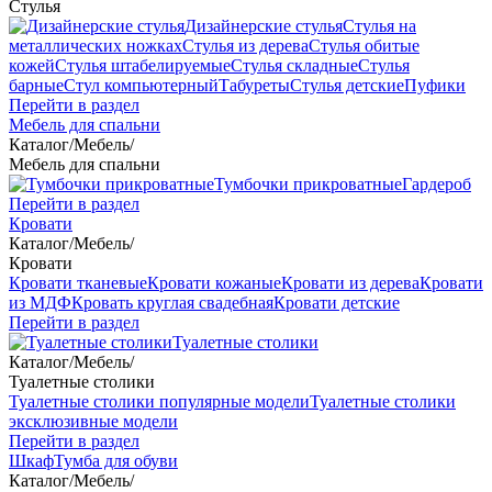
Стулья
Дизайнерские стулья
Стулья на
металлических ножках
Стулья из дерева
Стулья обитые
кожей
Стулья штабелируемые
Стулья складные
Стулья
барные
Стул компьютерный
Табуреты
Стулья детские
Пуфики
Перейти в раздел
Мебель для спальни
Каталог
/
Мебель
/
Мебель для спальни
Тумбочки прикроватные
Гардероб
Перейти в раздел
Кровати
Каталог
/
Мебель
/
Кровати
Кровати тканевые
Кровати кожаные
Кровати из дерева
Кровати
из МДФ
Кровать круглая свадебная
Кровати детские
Перейти в раздел
Туалетные столики
Каталог
/
Мебель
/
Туалетные столики
Туалетные столики популярные модели
Туалетные столики
эксклюзивные модели
Перейти в раздел
Шкаф
Тумба для обуви
Каталог
/
Мебель
/