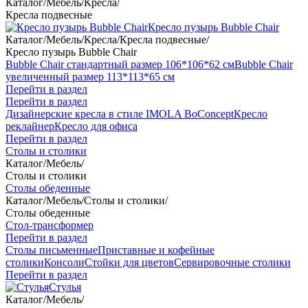
Каталог
/
Мебель
/
Кресла
/
Кресла подвесные
Кресло пузырь Bubble Chair
Каталог
/
Мебель
/
Кресла
/
Кресла подвесные
/
Кресло пузырь Bubble Chair
Bubble Chair стандартный размер 106*106*62 см
Bubble Chair
увеличенный размер 113*113*65 см
Перейти в раздел
Перейти в раздел
Дизайнерские кресла в стиле IMOLA BoConcept
Кресло
реклайнер
Кресло для офиса
Перейти в раздел
Столы и столики
Каталог
/
Мебель
/
Столы и столики
Столы обеденные
Каталог
/
Мебель
/
Столы и столики
/
Столы обеденные
Стол-трансформер
Перейти в раздел
Столы письменные
Приставные и кофейные
столики
Консоли
Стойки для цветов
Сервировочные столики
Перейти в раздел
Стулья
Каталог
/
Мебель
/