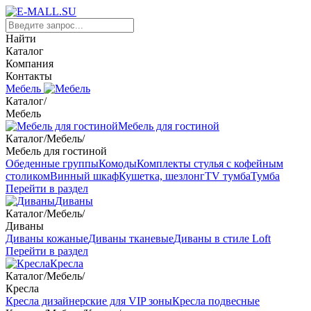
Найти
Каталог
Компания
Контакты
Мебель
Каталог
/
Мебель
Мебель для гостиной
Каталог
/
Мебель
/
Мебель для гостиной
Обеденные группы
Комоды
Комплекты стулья с кофейным
столиком
Винный шкаф
Кушетка, шезлонг
TV тумба
Тумба
Перейти в раздел
Диваны
Каталог
/
Мебель
/
Диваны
Диваны кожаные
Диваны тканевые
Диваны в стиле Loft
Перейти в раздел
Кресла
Каталог
/
Мебель
/
Кресла
Кресла дизайнерские для VIP зоны
Кресла подвесные