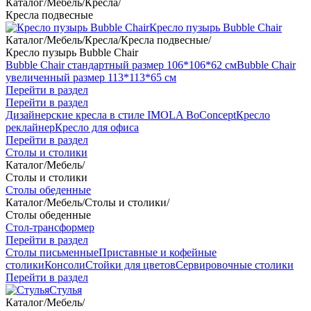
Каталог
/
Мебель
/
Кресла
/
Кресла подвесные
Кресло пузырь Bubble Chair
Каталог
/
Мебель
/
Кресла
/
Кресла подвесные
/
Кресло пузырь Bubble Chair
Bubble Chair стандартный размер 106*106*62 см
Bubble Chair
увеличенный размер 113*113*65 см
Перейти в раздел
Перейти в раздел
Дизайнерские кресла в стиле IMOLA BoConcept
Кресло
реклайнер
Кресло для офиса
Перейти в раздел
Столы и столики
Каталог
/
Мебель
/
Столы и столики
Столы обеденные
Каталог
/
Мебель
/
Столы и столики
/
Столы обеденные
Стол-трансформер
Перейти в раздел
Столы письменные
Приставные и кофейные
столики
Консоли
Стойки для цветов
Сервировочные столики
Перейти в раздел
Стулья
Каталог
/
Мебель
/