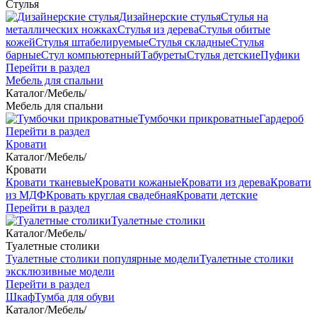
Стулья
Дизайнерские стулья
Стулья на
металлических ножках
Стулья из дерева
Стулья обитые
кожей
Стулья штабелируемые
Стулья складные
Стулья
барные
Стул компьютерный
Табуреты
Стулья детские
Пуфики
Перейти в раздел
Мебель для спальни
Каталог
/
Мебель
/
Мебель для спальни
Тумбочки прикроватные
Гардероб
Перейти в раздел
Кровати
Каталог
/
Мебель
/
Кровати
Кровати тканевые
Кровати кожаные
Кровати из дерева
Кровати
из МДФ
Кровать круглая свадебная
Кровати детские
Перейти в раздел
Туалетные столики
Каталог
/
Мебель
/
Туалетные столики
Туалетные столики популярные модели
Туалетные столики
эксклюзивные модели
Перейти в раздел
Шкаф
Тумба для обуви
Каталог
/
Мебель
/