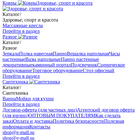
Ковры
Здоровье, спорт и красота
Каталог
/
Здоровье, спорт и красота
Массажные кресла
Перейти в раздел
Разное
Каталог
/
Разное
Зеркала
Полка навесная
Панно
Вешалка напольная
Часы
настенные
Вазы напольные
Панно настенные
декоративные
каминный портал
Подсвечник
Сценическое
оборудование
Торговое оборудование
Стол офисный
Перейти в раздел
Сантехника
Каталог
/
Сантехника
Ванна
Мойки для кухни
Перейти в раздел
Договор-оферта (для частных лиц)
Агентский договор оферта
(для юрлиц)
ОПТОВЫМ ПОКУПАТЕЛЯМ
Как сделать
заказ
Оплата и доставка
Политика безопасности
Полезная
информация
Контакты
shop@e-mall.su
shop@e-mall.su