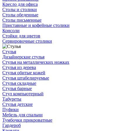
Кресло для офиса
Столы и столики
Столы обеденные
Столы письменные
Приставные и кофейные столики
Консоли
Стойки для цветов
Сервировочные столики
Стулья
Дизайнерские стулья
Стулья на металлических ножках
Стулья из дерева
Стулья обитые кожей
Стулья штабелируемые
Стулья складные
Стулья барные
Стул компьютерный
Табуреты
Стулья детские
Пуфики
Мебель для спальни
Тумбочки прикроватные
Гардероб
Кровати