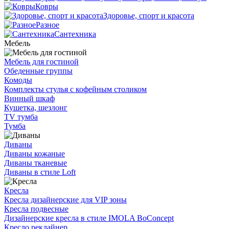
Ковры
Здоровье, спорт и красота
Разное
Сантехника
Мебель
Мебель для гостиной
Обеденные группы
Комоды
Комплекты стулья с кофейным столиком
Винный шкаф
Кушетка, шезлонг
TV тумба
Тумба
Диваны
Диваны кожаные
Диваны тканевые
Диваны в стиле Loft
Кресла
Кресла дизайнерские для VIP зоны
Кресла подвесные
Дизайнерские кресла в стиле IMOLA BoConcept
Кресло реклайнер