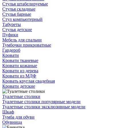
Стулья штабелируемые
Стулья складные
Стулья барные
Стул компьютерный
Табуреты
Стулья детские
Пуфики
Мебель для спальни
Тумбочки прикроватные
Гардероб
Кровати
Кровати тканевые
Кровати кожаные
Кровати из дерева
Кровати из МДФ
Кровать круглая свадебная
Кровати детские
Туалетные столики
Туалетные столики популярные модели
Туалетные столики эксклюзивные модели
Шкаф
Тумба для обуви
Обувница