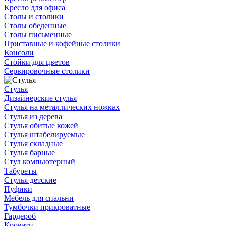
Кресло для офиса
Столы и столики
Столы обеденные
Столы письменные
Приставные и кофейные столики
Консоли
Стойки для цветов
Сервировочные столики
Стулья
Дизайнерские стулья
Стулья на металлических ножках
Стулья из дерева
Стулья обитые кожей
Стулья штабелируемые
Стулья складные
Стулья барные
Стул компьютерный
Табуреты
Стулья детские
Пуфики
Мебель для спальни
Тумбочки прикроватные
Гардероб
Кровати