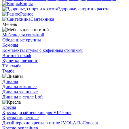
Ковры
Здоровье, спорт и красота
Разное
Сантехника
Мебель
Мебель для гостиной
Обеденные группы
Комоды
Комплекты стулья с кофейным столиком
Винный шкаф
Кушетка, шезлонг
TV тумба
Тумба
Диваны
Диваны кожаные
Диваны тканевые
Диваны в стиле Loft
Кресла
Кресла дизайнерские для VIP зоны
Кресла подвесные
Дизайнерские кресла в стиле IMOLA BoConcept
Кресло реклайнер